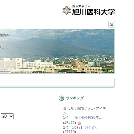
学術資料
録して
ランキング
最も多く閲覧されたアイテ
ム
e
1位
『消化器外科30年...
(45472)
2位
【歩行】 歩行の...
(27770)