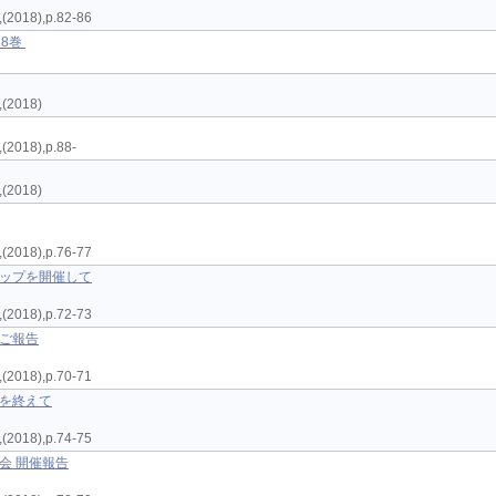
18),p.82-86
8巻
2018)
18),p.88-
2018)
18),p.76-77
ョップを開催して
18),p.72-73
のご報告
18),p.70-71
会を終えて
18),p.74-75
会 開催報告