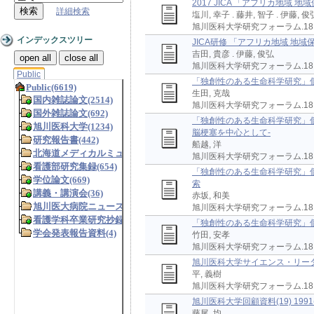
2017 JICA 「アフリカ地域 
詳細検索
塩川, 幸子 . 藤井, 智子 . 伊藤, 俊
旭川医科大学研究フォーラム.18,(
インデックスツリー
JICA研修 「アフリカ地域 
吉田, 貴彦 . 伊藤, 俊弘
open all
close all
旭川医科大学研究フォーラム.18,(20
Public
「独創性のある生命科学研究」
生田, 克哉
旭川医科大学研究フォーラム.18,(20
「独創性のある生命科学研究」個
脳梗塞を中心として-
船越, 洋
旭川医科大学研究フォーラム.18,(20
「独創性のある生命科学研究」個
索
赤坂, 和美
旭川医科大学研究フォーラム.18,(20
「独創性のある生命科学研究」個別研
竹田, 安孝
旭川医科大学研究フォーラム.18,(20
旭川医科大学サイエンス・リー
平, 義樹
旭川医科大学研究フォーラム.18,(20
旭川医科大学回顧資料(19) 1
藤尾, 均