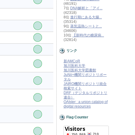
(46191)
7位
DNA解析と「アイ...
(42318)
8位
進行期にある大腸...
(35314)
9位
蒸気温熱シートと...
(34606)
10位
【新時代の糖尿病...
(32814)
リンク
新AMCoR
旭川医科大学
旭川医科大学図書館
JuNii+機関リポジトリポー
タル
JAIRO機関リポジトリ統合
検索サイト
DRF（デジタルリポジトリ
連合）
OAIster : a union catalog of
digital resources
Flag Counter