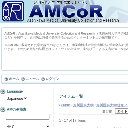
AMCoR
：Asahikawa Medical University Collection and Res
など）を保存し、原則的に無償で発信するためのインターネット上の保管庫です。
※AMCoRに収録された学術論文のほとんどは、商業出版社や学会出版社の学術雑誌に
います。そのため実際の誌面とはレイアウトの相違や、字句校正による文言の違いがあ
ホーム
ニュース
ログイン
Language
アイテム一覧
/
Public
/
旭川医科大学
/
旭川医科大学研究フ
AMCoR検索
並び順 :
1 - 17 of 17 Items