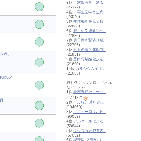
3位
【寒圏医学・寒圏...
(25377)
4位
【再生医学と生命...
(23040)
5位
生体機能を見る技...
(22888)
6位
新しい学術雑誌の...
(22836)
7位
先天性副腎過形成...
(22705)
8位
ヒトの脳と運動制...
ミン病、
(21851)
9位
蛋白質燐酸化反応...
(21690)
10位
カルシウムイオン...
(21683)
指標の探
最も多くダウンロードされ
たアイテム
1位
看護過程セミナー...
(177132)
明
2位
【歩行】 歩行の...
(104069)
3位
【ニューロリハビ...
(96039)
4位
アルコールによる...
(58844)
5位
マウス卵細胞質内...
(57032)
6位
認定医-指導医の...