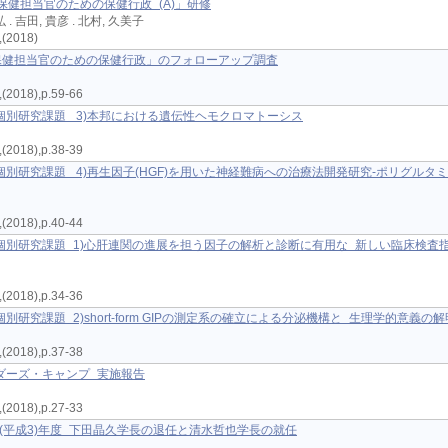
地域保健担当官のための保健行政 (A)」研修
弘 . 吉田, 貴彦 . 北村, 久美子
2018)
地域保健担当官のための保健行政」のフォローアップ調査
18),p.59-66
個別研究課題 3)本邦における遺伝性ヘモクロマトーシス
18),p.38-39
別研究課題 4)再生因子(HGF)を用いた神経難病への治療法開発研究-ポリグルタ
18),p.40-44
別研究課題 1)心肝連関の進展を担う因子の解析と診断に有用な 新しい臨床検査
18),p.34-36
究課題 2)short-form GIPの測定系の確立による分泌機構と 生理学的意義の解
18),p.37-38
ダーズ・キャンプ 実施報告
18),p.27-33
991(平成3)年度 下田晶久学長の退任と清水哲也学長の就任