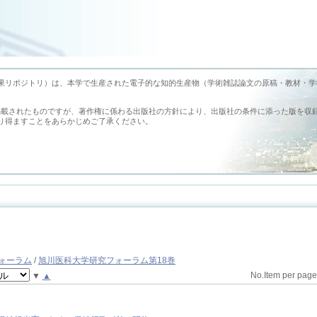
earch （旭川医科大学学術成果リポジトリ）は、本学で生産された電子的な知的生産物（学術雑誌論文の原稿・教材・
掲載されたものですが、著作権に係わる出版社の方針により、出版社の条件に添った版を収
り得ますことをあらかじめご了承ください。
ォーラム
/
旭川医科大学研究フォーラム第18巻
No.Item per pag
▼
▲