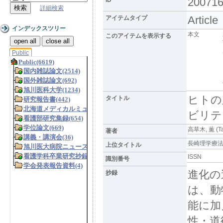
20071
詳細検索
Article
アイテムタイプ
インデックスツリー
本文
このアイテムを表示する
open all
close all
Public
ヒトの
タイトル
ビリテ
高草木, 薫 (Tak
著者
長崎理学療法 Vol.
上位タイトル
ISSN
識別番号
進化の
抄録
は、動
能に加
性・道