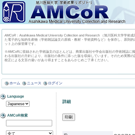
AMCoR
：Asahikawa Medical University Collection and Research （
た電子的な知的生産物（学術雑誌論文の原稿・教材・学術資料など）を保存し、原則的
ット上の保管庫です。
※AMCoRに収録された学術論文のほとんどは、商業出版社や学会出版社の学術雑誌に
わる出版社の方針により、出版社の条件に添った版を収録しています。そのため実際の
校正による文言の違いがあり得ますことをあらかじめご了承ください。
ホーム
ニュース
ログイン
Language
詳細
AMCoR検索
ID