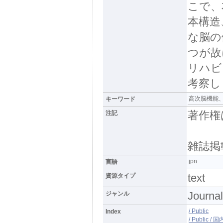
こで、
本構造
な脳の
つが故
リハビ
考察し
高次脳機能
キーワード
著作権
注記
雑誌掲
jpn
言語
text
資源タイプ
Journal
ジャンル
/ Public
Index
/ Public 