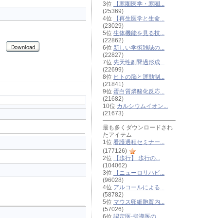
3位
【寒圏医学・寒圏...
(25369)
4位
【再生医学と生命...
(23029)
5位
生体機能を見る技...
(22862)
6位
新しい学術雑誌の...
(22827)
7位
先天性副腎過形成...
(22699)
8位
ヒトの脳と運動制...
(21841)
9位
蛋白質燐酸化反応...
(21682)
10位
カルシウムイオン...
(21673)
最も多くダウンロードされ
たアイテム
1位
看護過程セミナー...
(177126)
2位
【歩行】 歩行の...
(104062)
3位
【ニューロリハビ...
(96028)
4位
アルコールによる...
(58782)
5位
マウス卵細胞質内...
(57026)
6位
認定医-指導医の...