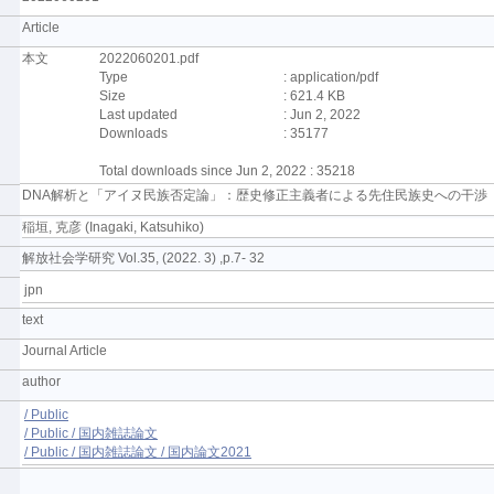
Article
本文
2022060201.pdf
Type
: application/pdf
Size
: 621.4 KB
Last updated
: Jun 2, 2022
Downloads
: 35177
Total downloads since Jun 2, 2022 : 35218
DNA解析と「アイヌ民族否定論」：歴史修正主義者による先住民族史への干渉
稲垣, 克彦 (Inagaki, Katsuhiko)
解放社会学研究 Vol.35, (2022. 3) ,p.7- 32
jpn
text
Journal Article
author
/ Public
/ Public / 国内雑誌論文
/ Public / 国内雑誌論文 / 国内論文2021