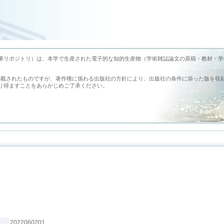
earch （旭川医科大学学術成果リポジトリ）は、本学で生産された電子的な知的生産物（学術雑誌論文の原稿・教材・
掲載されたものですが、著作権に係わる出版社の方針により、出版社の条件に添った版を収
り得ますことをあらかじめご了承ください。
2022060201