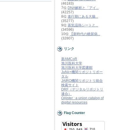
(46183)
7位
DNA解析と「アイ...
(42257)
8位
進行期にある大腸...
(35277)
9位
蒸気温熱シートと...
(34596)
10位
【新時代の糖尿病...
(32807)
リンク
新AMCoR
旭川医科大学
旭川医科大学図書館
JuNii+機関リポジトリポー
タル
JAIRO機関リポジトリ統合
検索サイト
DRF（デジタルリポジトリ
連合）
OAIster : a union catalog of
digital resources
Flag Counter