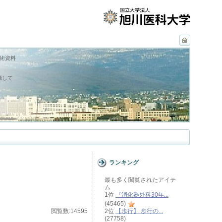
学術資料
録して
ランキング
最も多く閲覧されたアイテ
ム
1位
『消化器外科30年...
(45465)
閲覧数:14595
2位
【歩行】 歩行の...
(27758)