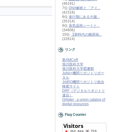
(46191)
7位
DNA解析と「アイ...
(42318)
8位
進行期にある大腸...
(35314)
9位
蒸気温熱シートと...
(34606)
10位
【新時代の糖尿病...
(32814)
リンク
新AMCoR
旭川医科大学
旭川医科大学図書館
JuNii+機関リポジトリポー
タル
JAIRO機関リポジトリ統合
検索サイト
DRF（デジタルリポジトリ
連合）
OAIster : a union catalog of
digital resources
Flag Counter