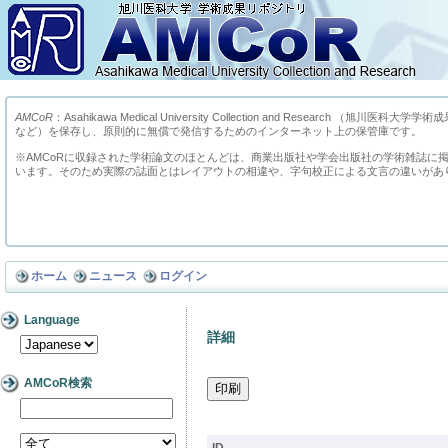
AMCoR
：Asahikawa Medical University Collection and Res
など）を保存し、原則的に無償で発信するためのインターネット上の保管庫です。
※AMCoRに収録された学術論文のほとんどは、商業出版社や学会出版社の学術雑誌に
います。そのため実際の誌面とはレイアウトの相違や、字句校正による文言の違いがあ
ホーム
ニュース
ログイン
Language
詳細
AMCoR検索
ID