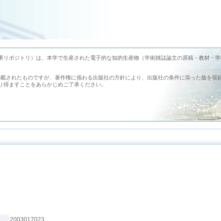
earch （旭川医科大学学術成果リポジトリ）は、本学で生産された電子的な知的生産物（学術雑誌論文の原稿・教材・
掲載されたものですが、著作権に係わる出版社の方針により、出版社の条件に添った版を収
り得ますことをあらかじめご了承ください。
2003017023