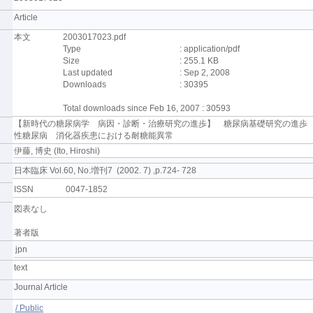
Article
本文
2003017023.pdf
Type
: application/pdf
Size
: 255.1 KB
Last updated
: Sep 2, 2008
Downloads
: 30395
Total downloads since Feb 16, 2007 : 30593
【新時代の糖尿病学 病因・診断・治療研究の進歩】 糖尿病基礎研究の進歩
性糖尿病 消化器疾患における耐糖能異常
伊藤, 博史 (Ito, Hiroshi)
日本臨床 Vol.60, No.増刊7 (2002. 7) ,p.724- 728
ISSN
0047-1852
図表なし
著者版
jpn
text
Journal Article
/ Public