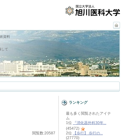
学術資料
録して
ランキング
最も多く閲覧されたアイテ
ム
1位
『消化器外科30年...
(45472)
閲覧数:20587
2位
【歩行】 歩行の...
(27770)