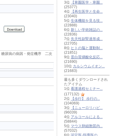
3位
【寒圏医学・寒圏...
(25377)
4位
【再生医学と生命...
(23040)
5位
生体機能を見る技...
(22888)
6位
新しい学術雑誌の...
(22836)
7位
先天性副腎過形成...
(22705)
8位
ヒトの脳と運動制...
(21851)
 糖尿病の病因・発症機序 二次
9位
蛋白質燐酸化反応...
(21690)
10位
カルシウムイオン...
(21683)
最も多くダウンロードされ
たアイテム
1位
看護過程セミナー...
(177132)
2位
【歩行】 歩行の...
(104069)
3位
【ニューロリハビ...
(96039)
4位
アルコールによる...
(58844)
5位
マウス卵細胞質内...
(57032)
6位
認定医-指導医の...