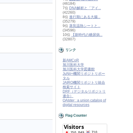
(46184)
7位
DNA解析と「アイ...
(42260)
8位
進行期にある大腸...
(35279)
9位
蒸気温熱シートと...
(34596)
10位
【新時代の糖尿病...
(32807)
リンク
新AMCoR
旭川医科大学
旭川医科大学図書館
JuNii+機関リポジトリポー
タル
JAIRO機関リポジトリ統合
検索サイト
DRF（デジタルリポジトリ
連合）
OAIster : a union catalog of
digital resources
Flag Counter