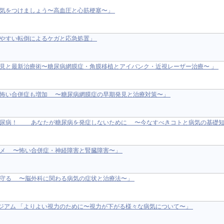
に気をつけましょう〜高血圧と心筋梗塞〜」
きやすい転倒によるケガと応急処置」
発見と最新治療術〜糖尿病網膜症・角膜移植とアイバンク・近視レーザー治療〜 」
病で怖い合併症も増加 〜糖尿病網膜症の早期発見と治療対策〜」
る糖尿病！ あなたが糖尿病を発症しないために 〜今なすべきコトと病気の基礎
ススメ 〜怖い合併症・神経障害と腎臓障害〜」
族を守る 〜脳外科に関わる病気の症状と治療法〜」
ージアム 「よりよい視力のために〜視力が下がる様々な病気について〜」