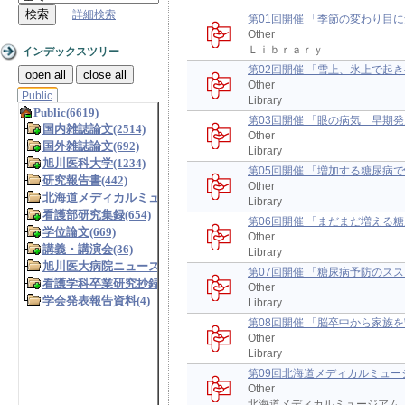
詳細検索
第01回開催 「季節の変わり目
Other
Ｌｉｂｒａｒｙ
インデックスツリー
第02回開催 「雪上、氷上で起
open all
close all
Other
Public
Library
第03回開催 「眼の病気 早期
Other
Library
第05回開催 「増加する糖尿
Other
Library
第06回開催 「まだまだ増え
Other
Library
第07回開催 「糖尿病予防の
Other
Library
第08回開催 「脳卒中から家
Other
Library
第09回北海道メディカルミュ
Other
北海道メディカルミュージアム