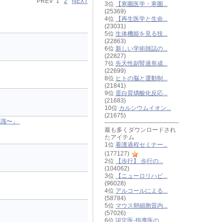
PREV 1
2
NEXT
3位
【寒圏医学・寒圏...
(25369)
4位
【再生医学と生命...
(23031)
5位
生体機能を見る技...
(22863)
6位
新しい学術雑誌の...
(22827)
7位
先天性副腎過形成...
(22699)
8位
ヒトの脳と運動制...
(21841)
9位
蛋白質燐酸化反応...
(21683)
10位
カルシウムイオン...
(21675)
知識〜」
最も多くダウンロードされ
たアイテム
1位
看護過程セミナー...
(177127)
2位
【歩行】 歩行の...
(104062)
3位
【ニューロリハビ...
(96028)
4位
アルコールによる...
(58784)
5位
マウス卵細胞質内...
(57026)
6位
認定医-指導医の...