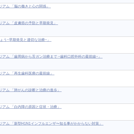
ジアム 「脳の働きと心の関係」
ジアム 「皮膚癌の予防と早期発見」
しょう−早期発見と適切な治療−」
ジアム 「歯周病から舌ガン治療まで −歯科口腔外科の最前線−」
ジアム 「再生歯科医療の最前線」
ジアム 「肺がんの診断と治療の進歩」
ジアム 「白内障の原因と症状・治療」
ジアム 「新型H1N1インフルエンザ〜知る事がかからない対策」