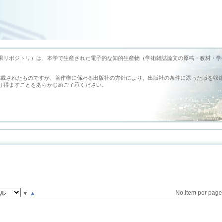
earch （旭川医科大学学術成果リポジトリ）は、本学で生産された電子的な知的生産物（学術雑誌論文の原稿・教材・
掲載されたものですが、著作権に係わる出版社の方針により、出版社の条件に添った版を収
り得ますことをあらかじめご了承ください。
No.Item per pag
▼
▲