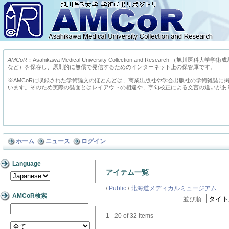
AMCoR
：Asahikawa Medical University Collection and Res
など）を保存し、原則的に無償で発信するためのインターネット上の保管庫です。
※AMCoRに収録された学術論文のほとんどは、商業出版社や学会出版社の学術雑誌に
います。そのため実際の誌面とはレイアウトの相違や、字句校正による文言の違いがあ
ホーム
ニュース
ログイン
Language
アイテム一覧
/
Public
/
北海道メディカルミュージアム
AMCoR検索
並び順 :
1 - 20 of 32 Items