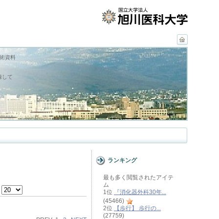
学術資料
録して
ランキング
最も多く閲覧されたアイテ
ム
e
1位
『消化器外科30年...
(45466)
2位
【歩行】 歩行の...
(27759)