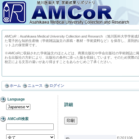
AMCoR
：Asahikawa Medical University Collection and Research （
た電子的な知的生産物（学術雑誌論文の原稿・教材・学術資料など）を保存し、原則的
ット上の保管庫です。
※AMCoRに収録された学術論文のほとんどは、商業出版社や学会出版社の学術雑誌に
わる出版社の方針により、出版社の条件に添った版を収録しています。そのため実際の
校正による文言の違いがあり得ますことをあらかじめご了承ください。
ホーム
ニュース
ログイン
Language
詳細
AMCoR検索
f1201106
ID