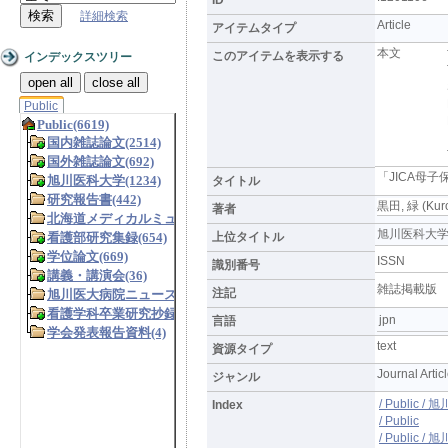
詳細検索
Article
アイテムタイプ
本文
このアイテムを表示する
インデックスツリー
open all
close all
Public
「JICA母
タイトル
黒田, 緑 (Kuro
著者
旭川医科大学研究フ
上位タイトル
ISSN
識別番号
雑誌掲載版
注記
jpn
言語
text
資源タイプ
Journal Artic
ジャンル
/ Public 
Index
/ Public
/ Publi