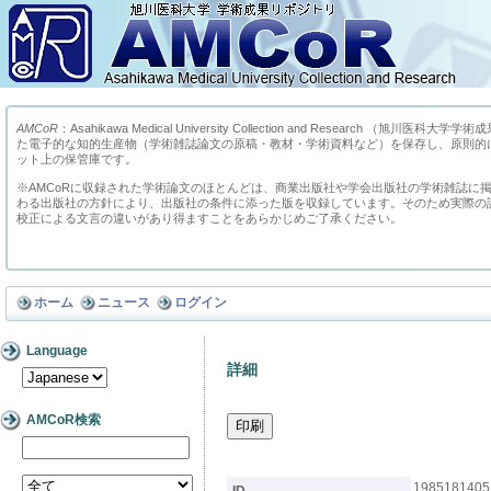
AMCoR
：Asahikawa Medical University Collection and Research （
た電子的な知的生産物（学術雑誌論文の原稿・教材・学術資料など）を保存し、原則的
ット上の保管庫です。
※AMCoRに収録された学術論文のほとんどは、商業出版社や学会出版社の学術雑誌に
わる出版社の方針により、出版社の条件に添った版を収録しています。そのため実際の
校正による文言の違いがあり得ますことをあらかじめご了承ください。
ホーム
ニュース
ログイン
Language
詳細
AMCoR検索
1985181405
ID