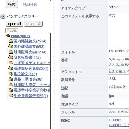
詳細検索
Article
アイテムタイプ
本文
このアイテムを表示する
インデックスツリー
open all
close all
Public
1% Tolc
タイトル
久保, 等 (Kubo
著者
大河原, 章 (Ohk
新薬と臨床 Vol.3
上位タイトル
ISSN
識別番号
雑誌掲載版
注記
jpn
言語
text
資源タイプ
Journal Artic
ジャンル
/ Public
Index
/ Public 