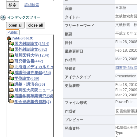
詳細検索
日本語
言語
文献検索実
タイトル
インデックスツリー
文献検索 
open all
close all
フリーキーワード
Public
平成２０年
概要
Feb 26, 200
日付
Feb 18, 2010
最終更新日
Mar 23, 2008
作成日
図書館情報課 (L
登録者
Presentation
アイテムタイプ
Feb 18, 201
更新履歴
Feb 27, 200
Mar 23, 200
PowerPoint
ファイル形式
図書館情報
作成者
プレビュー
H19臨床実習序
発表資料
Type