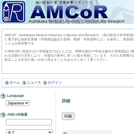
AMCoR
：Asahikawa Medical University Collection and Research （
た電子的な知的生産物（学術雑誌論文の原稿・教材・学術資料など）を保存し、原則的
ット上の保管庫です。
※AMCoRに収録された学術論文のほとんどは、商業出版社や学会出版社の学術雑誌に
わる出版社の方針により、出版社の条件に添った版を収録しています。そのため実際の
校正による文言の違いがあり得ますことをあらかじめご了承ください。
ホーム
ニュース
ログイン
Language
詳細
AMCoR検索
ID