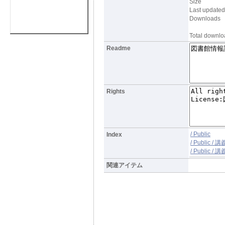
Size
Last updated
Downloads
Total downlo
Readme
Rights
/ Public
Index
/ Public 
/ Public 
関連アイテム