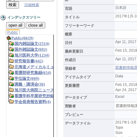
詳細検索
日本語
言語
2017年1
タイトル
インデックスツリー
open all
close all
フリーキーワード
Public
概要
Apr 11, 2017
日付
Feb 15, 2018
最終更新日
Apr 11, 2017
作成日
図書館情報課 (L
登録者
Data
アイテムタイプ
Feb 15, 201
更新履歴
Apr 24, 201
Excel
データタイプ
図書館情報
実験者
プレビュー
2017年1-
データファイル
Type
Size