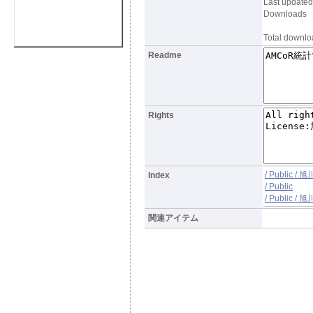
Last updated
Downloads
Total downlo
Readme
Rights
/ Public 
Index
/ Public
/ Public 
関連アイテム