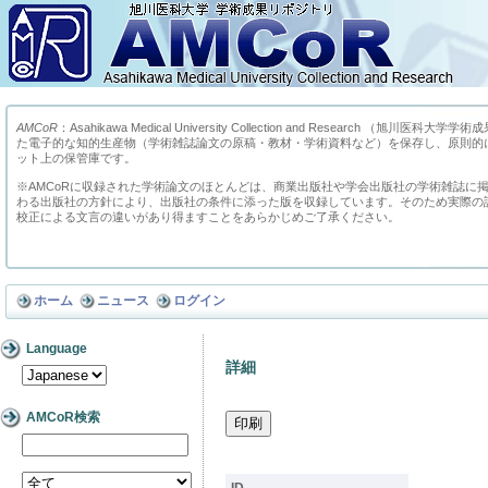
AMCoR
：Asahikawa Medical University Collection and Research （
た電子的な知的生産物（学術雑誌論文の原稿・教材・学術資料など）を保存し、原則的
ット上の保管庫です。
※AMCoRに収録された学術論文のほとんどは、商業出版社や学会出版社の学術雑誌に
わる出版社の方針により、出版社の条件に添った版を収録しています。そのため実際の
校正による文言の違いがあり得ますことをあらかじめご了承ください。
ホーム
ニュース
ログイン
Language
詳細
AMCoR検索
ID