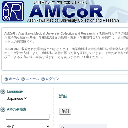
AMCoR
：Asahikawa Medical University Collection and Research （
た電子的な知的生産物（学術雑誌論文の原稿・教材・学術資料など）を保存し、原則的
ット上の保管庫です。
※AMCoRに収録された学術論文のほとんどは、商業出版社や学会出版社の学術雑誌に
わる出版社の方針により、出版社の条件に添った版を収録しています。そのため実際の
校正による文言の違いがあり得ますことをあらかじめご了承ください。
ホーム
ニュース
ログイン
Language
詳細
AMCoR検索
ID