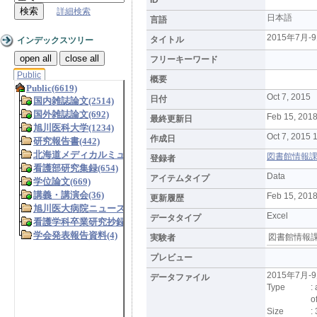
詳細検索
日本語
言語
2015年7
タイトル
インデックスツリー
open all
close all
フリーキーワード
Public
概要
Oct 7, 2015
日付
Feb 15, 2018
最終更新日
Oct 7, 2015 
作成日
図書館情報課 (L
登録者
Data
アイテムタイプ
Feb 15, 201
更新履歴
Excel
データタイプ
図書館情報
実験者
プレビュー
2015年7月
データファイル
Type
:
o
Size
: