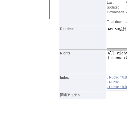
Last
:
updated
Downloads
: 
Total downloa
Readme
Rights
/ Public 
Index
/ Public
/ Public 
関連アイテム