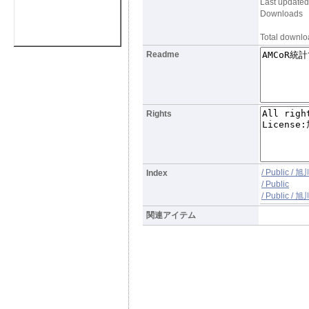
Last updated
Downloads
Total downloa
Readme
Rights
/ Public 
Index
/ Public
/ Public 
関連アイテム