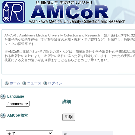
AMCoR
：Asahikawa Medical University Collection and Research （
た電子的な知的生産物（学術雑誌論文の原稿・教材・学術資料など）を保存し、原則的
ット上の保管庫です。
※AMCoRに収録された学術論文のほとんどは、商業出版社や学会出版社の学術雑誌に
わる出版社の方針により、出版社の条件に添った版を収録しています。そのため実際の
校正による文言の違いがあり得ますことをあらかじめご了承ください。
ホーム
ニュース
ログイン
Language
詳細
AMCoR検索
ID