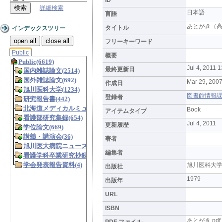
詳細検索
日本語
言語
あとがき（
タイトル
インデックスツリー
open all
close all
フリーキーワード
Public
概要
Jul 4, 2011 
最終更新日
Mar 29, 2007
作成日
図書館情報課 (L
登録者
Book
アイテムタイプ
Jul 4, 2011
更新履歴
著者
編集者
旭川医科大
出版社
1979
出版年
URL
ISBN
あとがき.pdf
PDF ファイル