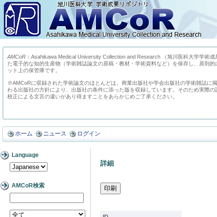
AMCoR
：Asahikawa Medical University Collection and Research （
た電子的な知的生産物（学術雑誌論文の原稿・教材・学術資料など）を保存し、原則的
ット上の保管庫です。
※AMCoRに収録された学術論文のほとんどは、商業出版社や学会出版社の学術雑誌に
わる出版社の方針により、出版社の条件に添った版を収録しています。そのため実際の
校正による文言の違いがあり得ますことをあらかじめご了承ください。
ホーム
ニュース
ログイン
Language
詳細
AMCoR検索
ID