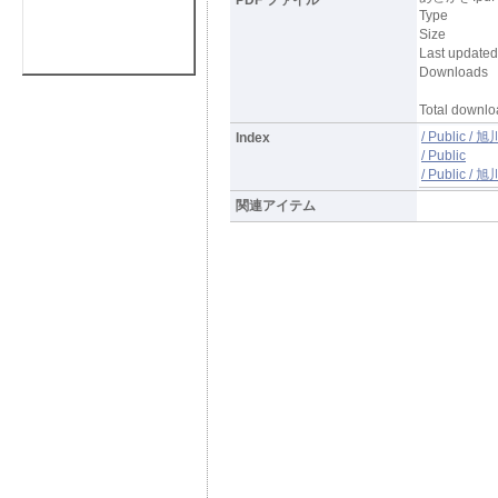
Type
Size
Last updated
Downloads
Total downlo
/ Public 
Index
/ Public
/ Public 
関連アイテム