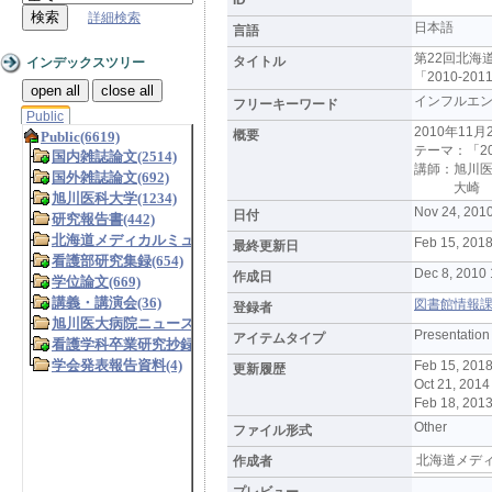
詳細検索
日本語
言語
第22回北海
タイトル
インデックスツリー
「2010-2
open all
close all
インフルエ
フリーキーワード
Public
2010年11月
概要
テーマ：「2
講師：旭川
大崎 能
Nov 24, 201
日付
Feb 15, 2018
最終更新日
Dec 8, 2010 
作成日
図書館情報課 (L
登録者
Presentation
アイテムタイプ
Feb 15, 201
更新履歴
Oct 21, 201
Feb 18, 201
Other
ファイル形式
北海道メデ
作成者
プレビュー