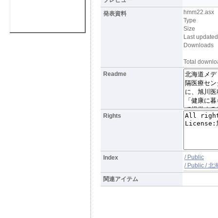
hmm22.asx
発表資料
Type
Size
Last updated
Downloads
Total downlo
Readme
Rights
/ Public
Index
/ Publi
関連アイテム