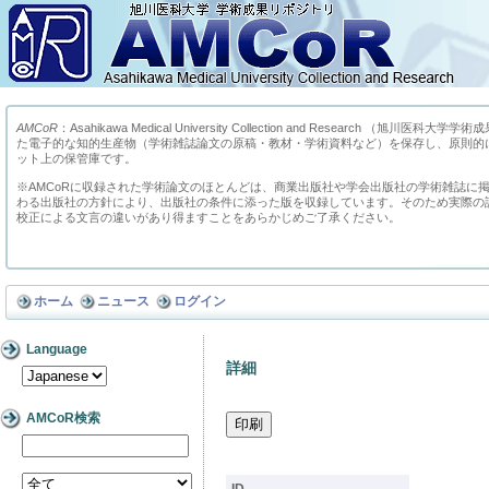
AMCoR
：Asahikawa Medical University Collection and Research （
た電子的な知的生産物（学術雑誌論文の原稿・教材・学術資料など）を保存し、原則的
ット上の保管庫です。
※AMCoRに収録された学術論文のほとんどは、商業出版社や学会出版社の学術雑誌に
わる出版社の方針により、出版社の条件に添った版を収録しています。そのため実際の
校正による文言の違いがあり得ますことをあらかじめご了承ください。
ホーム
ニュース
ログイン
Language
詳細
AMCoR検索
ID