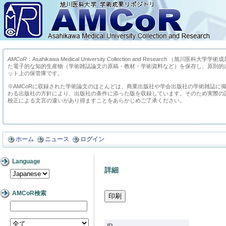
AMCoR
：Asahikawa Medical University Collection and Research （
た電子的な知的生産物（学術雑誌論文の原稿・教材・学術資料など）を保存し、原則的
ット上の保管庫です。
※AMCoRに収録された学術論文のほとんどは、商業出版社や学会出版社の学術雑誌に
わる出版社の方針により、出版社の条件に添った版を収録しています。そのため実際の
校正による文言の違いがあり得ますことをあらかじめご了承ください。
ホーム
ニュース
ログイン
Language
詳細
AMCoR検索
ID