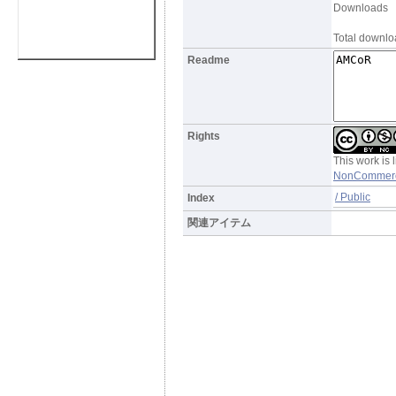
Downloads
Total downloa
Readme
Rights
This work is
NonCommercia
/ Public
Index
関連アイテム