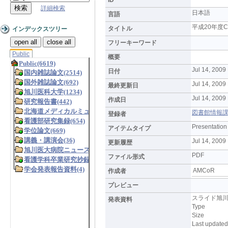
詳細検索
日本語
言語
平成20年度
タイトル
インデックスツリー
open all
close all
フリーキーワード
Public
概要
Jul 14, 2009
日付
Jul 14, 2009
最終更新日
Jul 14, 2009
作成日
図書館情報課 (L
登録者
Presentation
アイテムタイプ
Jul 14, 2009
更新履歴
PDF
ファイル形式
AMCoR
作成者
プレビュー
スライド旭川医
発表資料
Type
Size
Last updated