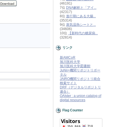
(46191)
7位
DNA解析と「アイ...
(42317)
8位
進行期にある大腸...
(35314)
9位
蒸気温熱シートと...
(34606)
10位
【新時代の糖尿病...
(32814)
リンク
新AMCoR
旭川医科大学
旭川医科大学図書館
JuNii+機関リポジトリポー
タル
JAIRO機関リポジトリ統合
検索サイト
DRF（デジタルリポジトリ
連合）
OAIster : a union catalog of
digital resources
Flag Counter