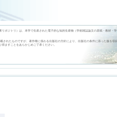
earch （旭川医科大学学術成果リポジトリ）は、本学で生産された電子的な知的生産物（学術雑誌論文の原稿・教材・
掲載されたものですが、著作権に係わる出版社の方針により、出版社の条件に添った版を収
り得ますことをあらかじめご了承ください。