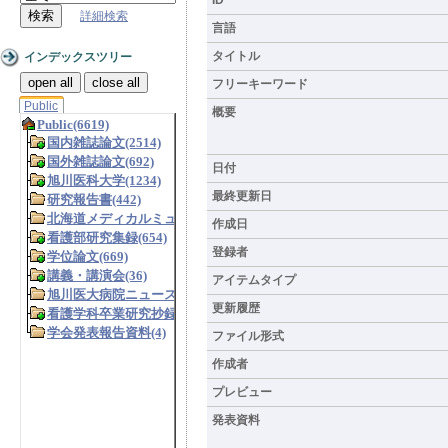
詳細検索
言語
タイトル
インデックスツリー
open all
close all
フリーキーワード
Public
概要
日付
最終更新日
作成日
登録者
アイテムタイプ
更新履歴
ファイル形式
作成者
プレビュー
発表資料