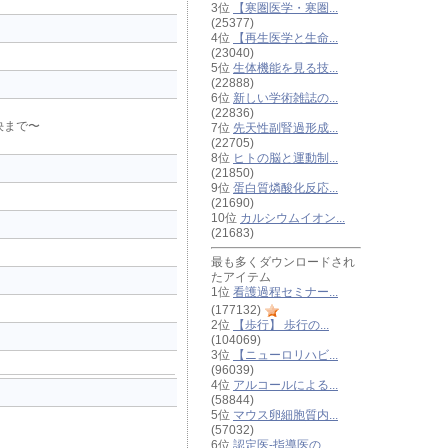
3位
【寒圏医学・寒圏...
(25377)
4位
【再生医学と生命...
(23040)
5位
生体機能を見る技...
(22888)
6位
新しい学術雑誌の...
(22836)
決まで〜
7位
先天性副腎過形成...
(22705)
8位
ヒトの脳と運動制...
(21850)
9位
蛋白質燐酸化反応...
(21690)
10位
カルシウムイオン...
(21683)
最も多くダウンロードされ
たアイテム
1位
看護過程セミナー...
(177132)
2位
【歩行】 歩行の...
(104069)
3位
【ニューロリハビ...
(96039)
4位
アルコールによる...
(58844)
5位
マウス卵細胞質内...
(57032)
6位
認定医-指導医の...