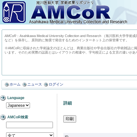
AMCoR
：Asahikawa Medical University Collection and Res
など）を保存し、原則的に無償で発信するためのインターネット上の保管庫です。
※AMCoRに収録された学術論文のほとんどは、商業出版社や学会出版社の学術雑誌に
います。そのため実際の誌面とはレイアウトの相違や、字句校正による文言の違いがあ
ホーム
ニュース
ログイン
Language
詳細
AMCoR検索
ID