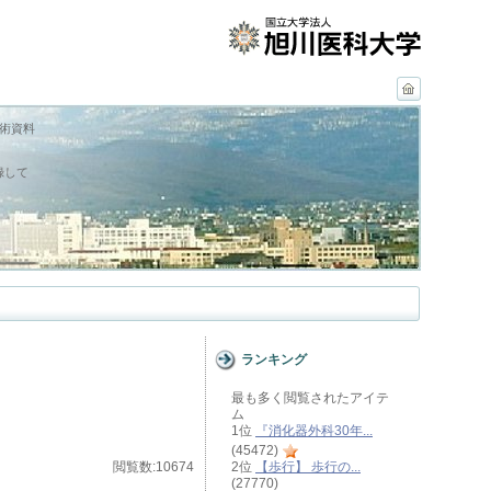
学術資料
録して
ランキング
最も多く閲覧されたアイテ
ム
1位
『消化器外科30年...
(45472)
閲覧数:10674
2位
【歩行】 歩行の...
(27770)