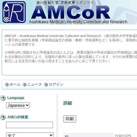
AMCoR
：Asahikawa Medical University Collection and Research （
た電子的な知的生産物（学術雑誌論文の原稿・教材・学術資料など）を保存し、原則的
ット上の保管庫です。
※AMCoRに収録された学術論文のほとんどは、商業出版社や学会出版社の学術雑誌に
わる出版社の方針により、出版社の条件に添った版を収録しています。そのため実際の
校正による文言の違いがあり得ますことをあらかじめご了承ください。
ホーム
ニュース
ログイン
Language
詳細
AMCoR検索
f1901025
ID