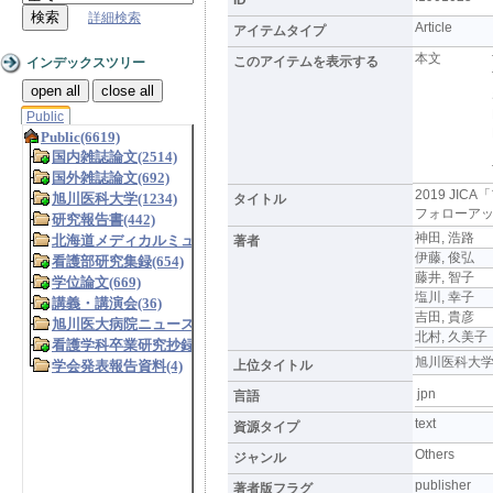
詳細検索
Article
アイテムタイプ
本文
このアイテムを表示する
インデックスツリー
open all
close all
Public
2019 JI
タイトル
フォローア
神田, 浩路
著者
伊藤, 俊弘
藤井, 智子
塩川, 幸子
吉田, 貴彦
北村, 久美子
旭川医科大学研究フ
上位タイトル
jpn
言語
text
資源タイプ
Others
ジャンル
publisher
著者版フラグ