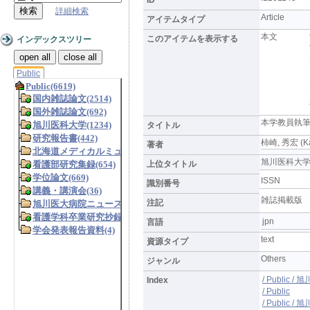
詳細検索
Article
アイテムタイプ
本文
このアイテムを表示する
インデックスツリー
open all
close all
Public
本学教員執
タイトル
柿崎, 秀宏 (Kak
著者
旭川医科大学研究フ
上位タイトル
ISSN
識別番号
雑誌掲載版
注記
jpn
言語
text
資源タイプ
Others
ジャンル
/ Public 
Index
/ Public
/ Publi