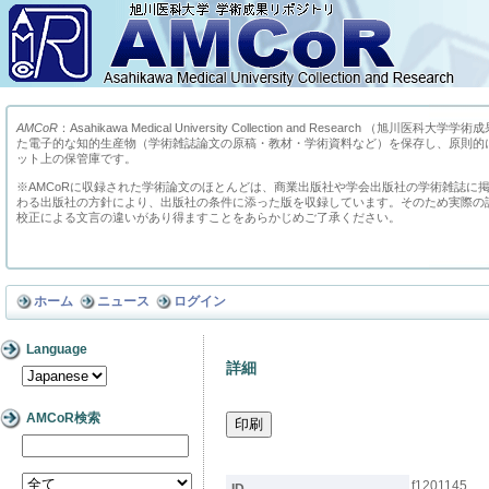
AMCoR
：Asahikawa Medical University Collection and Research （
た電子的な知的生産物（学術雑誌論文の原稿・教材・学術資料など）を保存し、原則的
ット上の保管庫です。
※AMCoRに収録された学術論文のほとんどは、商業出版社や学会出版社の学術雑誌に
わる出版社の方針により、出版社の条件に添った版を収録しています。そのため実際の
校正による文言の違いがあり得ますことをあらかじめご了承ください。
ホーム
ニュース
ログイン
Language
詳細
AMCoR検索
f1201145
ID