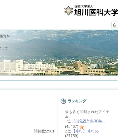
学術資料
録して
ランキング
最も多く閲覧されたアイテ
ム
1位
『消化器外科30年...
(45467)
閲覧数:2581
2位
【歩行】 歩行の...
(27759)