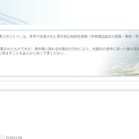
earch （旭川医科大学学術成果リポジトリ）は、本学で生産された電子的な知的生産物（学術雑誌論文の原稿・教材・
掲載されたものですが、著作権に係わる出版社の方針により、出版社の条件に添った版を収
り得ますことをあらかじめご了承ください。
f1201129