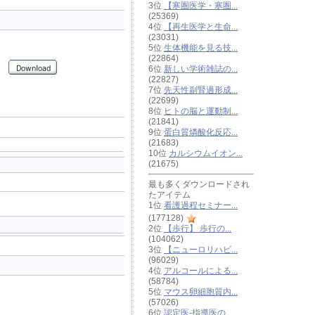
3位
【寒圏医学・寒圏...
(25369)
4位
【再生医学と生命...
(23031)
5位
生体機能を見る技...
(22864)
6位
新しい学術雑誌の...
(22827)
7位
先天性副腎過形成...
(22699)
8位
ヒトの脳と運動制...
(21841)
9位
蛋白質燐酸化反応...
(21683)
10位
カルシウムイオン...
(21675)
最も多くダウンロードされ
たアイテム
1位
看護過程セミナー...
(177128)
2位
【歩行】 歩行の...
(104062)
3位
【ニューロリハビ...
(96029)
4位
アルコールによる...
(58784)
5位
マウス卵細胞質内...
(57026)
6位
認定医-指導医の...