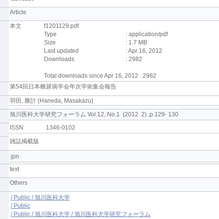
Article
本文
f1201129.pdf
Type
: application/pdf
Size
: 1.7 MB
Last updated
: Apr 16, 2012
Downloads
: 2982
Total downloads since Apr 16, 2012 : 2982
第54回日本糖尿病学会年次学術集会報告
羽田, 勝計 (Haneda, Masakazu)
旭川医科大学研究フォーラム Vol.12, No.1 (2012. 2) ,p.129- 130
ISSN
1346-0102
雑誌掲載版
jpn
text
Others
/ Public / 旭川医科大学
/ Public
/ Public / 旭川医科大学 / 旭川医科大学研究フォーラム