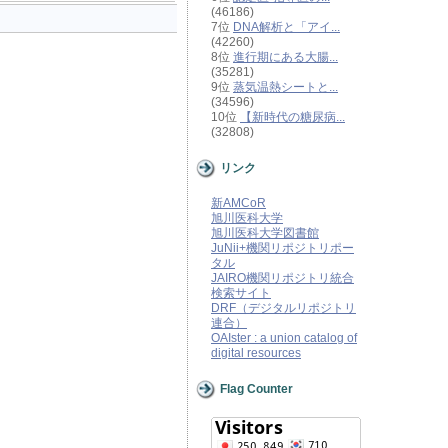
(46186)
7位
DNA解析と「アイ...
(42260)
8位
進行期にある大腸...
(35281)
9位
蒸気温熱シートと...
(34596)
10位
【新時代の糖尿病...
(32808)
リンク
新AMCoR
旭川医科大学
旭川医科大学図書館
JuNii+機関リポジトリポー
タル
JAIRO機関リポジトリ統合
検索サイト
DRF（デジタルリポジトリ
連合）
OAIster : a union catalog of
digital resources
Flag Counter