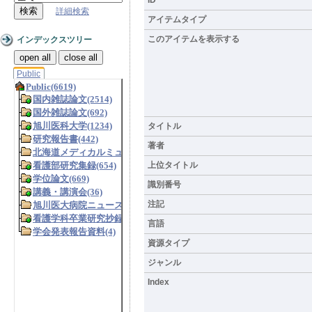
詳細検索
アイテムタイプ
このアイテムを表示する
インデックスツリー
open all
close all
Public
タイトル
著者
上位タイトル
識別番号
注記
言語
資源タイプ
ジャンル
Index