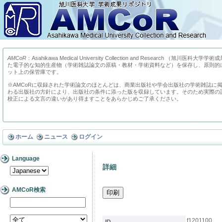
AMCoR
：Asahikawa Medical University Collection and Research （
た電子的な知的生産物（学術雑誌論文の原稿・教材・学術資料など）を保存し、原則的
ット上の保管庫です。
※AMCoRに収録された学術論文のほとんどは、商業出版社や学会出版社の学術雑誌に
わる出版社の方針により、出版社の条件に添った版を収録しています。そのため実際の
校正による文言の違いがあり得ますことをあらかじめご了承ください。
ホーム
ニュース
ログイン
Language
詳細
AMCoR検索
f1201100
ID