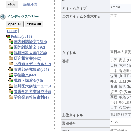
詳細検索
Article
アイテムタイプ
本文
このアイテムを表示する
インデックスツリー
open all
close all
Public
東日本大震
タイトル
小野, 尚志 (On
著者
田原, 克寿 (Tah
山本, 香織里 (Y
森田, 真樹子 (M
井上, 正朝 (In
飯田, 慎也 (Iid
須野, 学 (Sun
粟屋, 敏雄 (Aw
小川, 聡 (Ogaw
山本, 久仁子 (Y
旭川医科大学研究フ
上位タイトル
ISSN
識別番号
雑誌掲載版