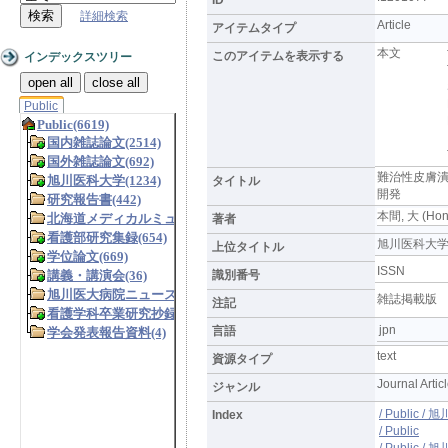
詳細検索
Article
アイテムタイプ
本文
このアイテムを表示する
インデックスツリー
open all
close all
Public
難治性皮膚
タイトル
開発
本間, 大 (Hon
著者
旭川医科大学研究フ
上位タイトル
ISSN
識別番号
雑誌掲載版
注記
jpn
言語
text
資源タイプ
Journal Artic
ジャンル
/ Public 
Index
/ Public
/ Publi