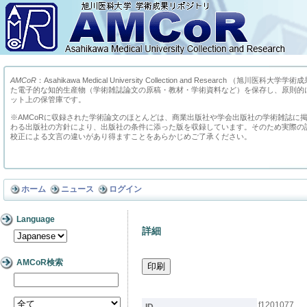
AMCoR
：Asahikawa Medical University Collection and Research （
た電子的な知的生産物（学術雑誌論文の原稿・教材・学術資料など）を保存し、原則的
ット上の保管庫です。
※AMCoRに収録された学術論文のほとんどは、商業出版社や学会出版社の学術雑誌に
わる出版社の方針により、出版社の条件に添った版を収録しています。そのため実際の
校正による文言の違いがあり得ますことをあらかじめご了承ください。
ホーム
ニュース
ログイン
Language
詳細
AMCoR検索
f1201077
ID