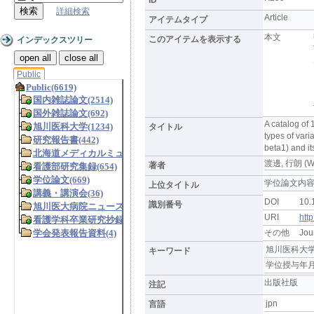
詳細検索
Article
アイテムタイプ
本文
このアイテムを表示する
インデックスツリー
open all
close all
Public
A catalog of
タイトル
types of vari
beta1) and i
渡邊, 行朗 (Wa
著者
学位論文内
上位タイトル
DOI
10.
識別番号
URI
htt
その他
Jou
旭川医科大学
キーワード
学位授与年月
出版社版
注記
jpn
言語