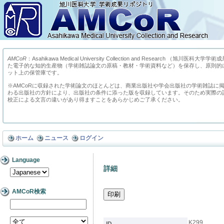
AMCoR
：Asahikawa Medical University Collection and Research （
た電子的な知的生産物（学術雑誌論文の原稿・教材・学術資料など）を保存し、原則的
ット上の保管庫です。
※AMCoRに収録された学術論文のほとんどは、商業出版社や学会出版社の学術雑誌に
わる出版社の方針により、出版社の条件に添った版を収録しています。そのため実際の
校正による文言の違いがあり得ますことをあらかじめご了承ください。
ホーム
ニュース
ログイン
Language
詳細
AMCoR検索
K299
ID