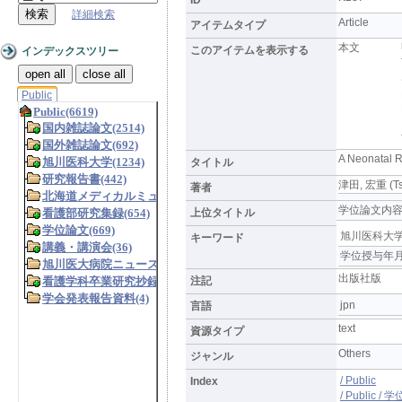
詳細検索
Article
アイテムタイプ
本文
このアイテムを表示する
インデックスツリー
open all
close all
Public
A Neonatal R
タイトル
津田, 宏重 (Tsu
著者
学位論文内
上位タイトル
旭川医科大学
キーワード
学位授与年月
出版社版
注記
jpn
言語
text
資源タイプ
Others
ジャンル
/ Public
Index
/ Public /