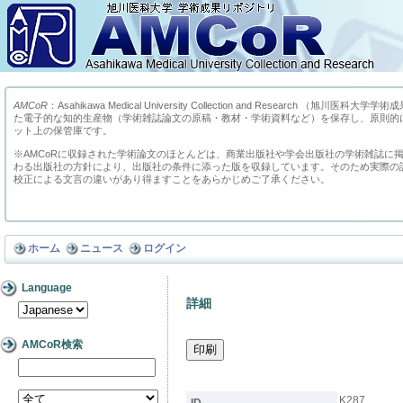
AMCoR
：Asahikawa Medical University Collection and Research （
た電子的な知的生産物（学術雑誌論文の原稿・教材・学術資料など）を保存し、原則的
ット上の保管庫です。
※AMCoRに収録された学術論文のほとんどは、商業出版社や学会出版社の学術雑誌に
わる出版社の方針により、出版社の条件に添った版を収録しています。そのため実際の
校正による文言の違いがあり得ますことをあらかじめご了承ください。
ホーム
ニュース
ログイン
Language
詳細
AMCoR検索
K287
ID