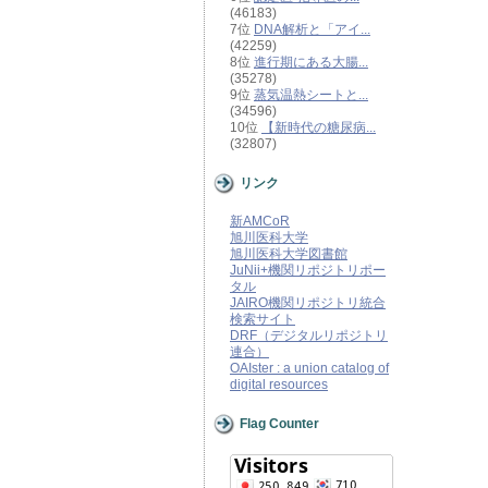
(46183)
7位
DNA解析と「アイ...
(42259)
8位
進行期にある大腸...
(35278)
9位
蒸気温熱シートと...
(34596)
10位
【新時代の糖尿病...
(32807)
リンク
新AMCoR
旭川医科大学
旭川医科大学図書館
JuNii+機関リポジトリポー
タル
JAIRO機関リポジトリ統合
検索サイト
DRF（デジタルリポジトリ
連合）
OAIster : a union catalog of
digital resources
Flag Counter