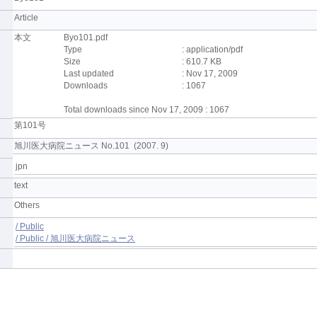
Article
本文
Byo101.pdf
Type
: application/pdf
Size
: 610.7 KB
Last updated
: Nov 17, 2009
Downloads
: 1067
Total downloads since Nov 17, 2009 : 1067
第101号
旭川医大病院ニュース No.101 (2007. 9)
jpn
text
Others
/ Public
/ Public / 旭川医大病院ニュース