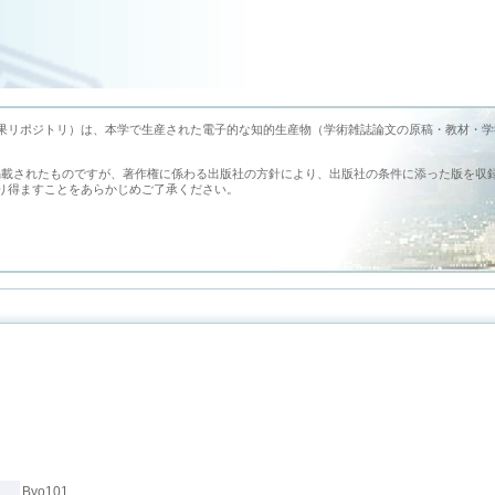
earch （旭川医科大学学術成果リポジトリ）は、本学で生産された電子的な知的生産物（学術雑誌論文の原稿・教材・
掲載されたものですが、著作権に係わる出版社の方針により、出版社の条件に添った版を収
り得ますことをあらかじめご了承ください。
Byo101