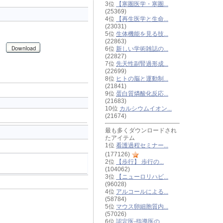
3位
【寒圏医学・寒圏...
(25369)
4位
【再生医学と生命...
(23031)
5位
生体機能を見る技...
(22863)
6位
新しい学術雑誌の...
(22827)
7位
先天性副腎過形成...
(22699)
8位
ヒトの脳と運動制...
(21841)
9位
蛋白質燐酸化反応...
(21683)
10位
カルシウムイオン...
(21674)
最も多くダウンロードされ
たアイテム
1位
看護過程セミナー...
(177126)
2位
【歩行】 歩行の...
(104062)
3位
【ニューロリハビ...
(96028)
4位
アルコールによる...
(58784)
5位
マウス卵細胞質内...
(57026)
6位
認定医-指導医の...