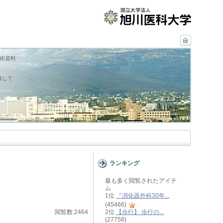
学術資料
録して
ランキング
最も多く閲覧されたアイテ
ム
1位
『消化器外科30年...
(45466)
閲覧数:2464
2位
【歩行】 歩行の...
(27758)