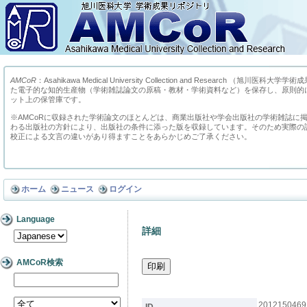
AMCoR
：Asahikawa Medical University Collection and Research （
た電子的な知的生産物（学術雑誌論文の原稿・教材・学術資料など）を保存し、原則的
ット上の保管庫です。
※AMCoRに収録された学術論文のほとんどは、商業出版社や学会出版社の学術雑誌に
わる出版社の方針により、出版社の条件に添った版を収録しています。そのため実際の
校正による文言の違いがあり得ますことをあらかじめご了承ください。
ホーム
ニュース
ログイン
Language
詳細
AMCoR検索
2012150469
ID