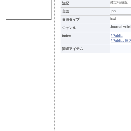
雑誌掲載版
注記
jpn
言語
text
資源タイプ
Journal Artic
ジャンル
/ Public
Index
/ Public 
関連アイテム