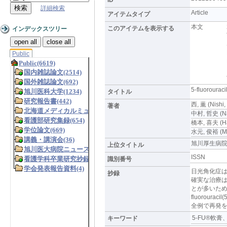
詳細検索
Article
アイテムタイプ
本文
このアイテムを表示する
インデックスツリー
open all
close all
Public
5-fluoro
タイトル
西, 薫 (Nishi,
著者
中村, 哲史 (Na
橋本, 喜夫 (Has
水元, 俊裕 (Miz
旭川厚生病院医誌 V
上位タイトル
ISSN
識別番号
日光角化症は
抄録
確実な治療は
とが多いため
fluorour
全例で再発
5-FU®軟膏、
キーワード