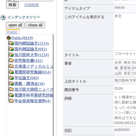
詳細検索
Article
アイテムタイプ
本文
このアイテムを表示する
インデックスツリー
open all
close all
Public
フローサイ
タイトル
永井, 伸夫 (Na
著者
林, 要喜知 (Hay
山田, 幸宏 (Ya
旭川医科大学研究フ
上位タイトル
ISSN
識別番号
ヒト唾液中に
抄録
得た新鮮な
なった.その
リンパ球につ
検出はできな
6409±58
publisher
注記