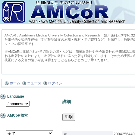
AMCoR
：Asahikawa Medical University Collection and Research （
た電子的な知的生産物（学術雑誌論文の原稿・教材・学術資料など）を保存し、原則的
ット上の保管庫です。
※AMCoRに収録された学術論文のほとんどは、商業出版社や学会出版社の学術雑誌に
わる出版社の方針により、出版社の条件に添った版を収録しています。そのため実際の
校正による文言の違いがあり得ますことをあらかじめご了承ください。
ホーム
ニュース
ログイン
Language
詳細
AMCoR検索
2004256440
ID