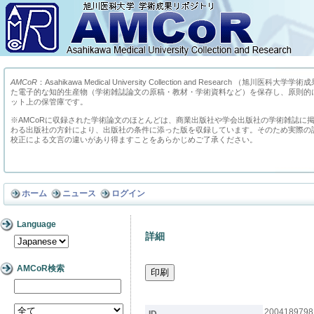
AMCoR
：Asahikawa Medical University Collection and Research （
た電子的な知的生産物（学術雑誌論文の原稿・教材・学術資料など）を保存し、原則的
ット上の保管庫です。
※AMCoRに収録された学術論文のほとんどは、商業出版社や学会出版社の学術雑誌に
わる出版社の方針により、出版社の条件に添った版を収録しています。そのため実際の
校正による文言の違いがあり得ますことをあらかじめご了承ください。
ホーム
ニュース
ログイン
Language
詳細
AMCoR検索
2004189798
ID