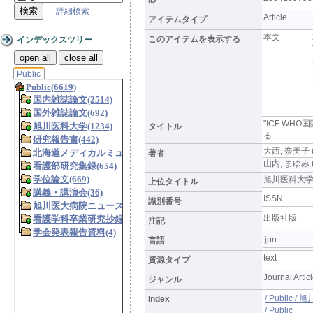
詳細検索
Article
アイテムタイプ
本文
このアイテムを表示する
インデックスツリー
open all
close all
Public
"ICF:W
タイトル
る
大西, 奈美子 (O
著者
山内, まゆみ (Y
旭川医科大学研究フ
上位タイトル
ISSN
識別番号
出版社版
注記
jpn
言語
text
資源タイプ
Journal Artic
ジャンル
/ Public 
Index
/ Public