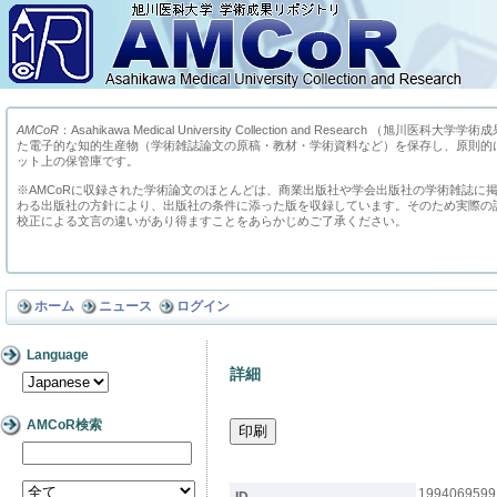
AMCoR
：Asahikawa Medical University Collection and Research （
た電子的な知的生産物（学術雑誌論文の原稿・教材・学術資料など）を保存し、原則的
ット上の保管庫です。
※AMCoRに収録された学術論文のほとんどは、商業出版社や学会出版社の学術雑誌に
わる出版社の方針により、出版社の条件に添った版を収録しています。そのため実際の
校正による文言の違いがあり得ますことをあらかじめご了承ください。
ホーム
ニュース
ログイン
Language
詳細
AMCoR検索
1994069599
ID