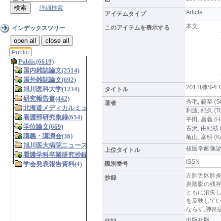
詳細検索
Article
アイテムタイプ
本文
このアイテムを表示する
インデックスツリー
open all
close all
Public
201Tl肺S
タイトル
秀毛, 範至 (Shu
著者
利波, 紀久 (Ton
平田, 昌義 (Hir
古沢, 由紀枝 (F
亀山, 富明 (Ka
核医学画像診断 Vo
上位タイトル
ISSN
識別番号
左肺舌区肺炎
抄録
炎陰影の残存
ともに消失し
を反映してい
ならず,肺炎
出版社版