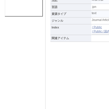
注記
jpn
言語
text
資源タイプ
Journal Artic
ジャンル
/ Public
Index
/ Public 
関連アイテム