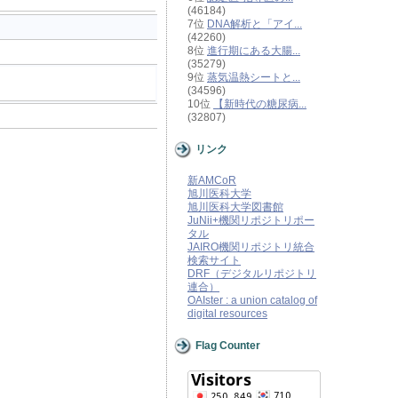
(46184)
7位
DNA解析と「アイ...
(42260)
8位
進行期にある大腸...
(35279)
9位
蒸気温熱シートと...
(34596)
10位
【新時代の糖尿病...
(32807)
リンク
新AMCoR
旭川医科大学
旭川医科大学図書館
JuNii+機関リポジトリポー
タル
JAIRO機関リポジトリ統合
検索サイト
DRF（デジタルリポジトリ
連合）
OAIster : a union catalog of
digital resources
Flag Counter