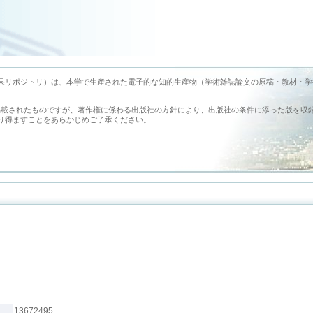
earch （旭川医科大学学術成果リポジトリ）は、本学で生産された電子的な知的生産物（学術雑誌論文の原稿・教材・
掲載されたものですが、著作権に係わる出版社の方針により、出版社の条件に添った版を収
り得ますことをあらかじめご了承ください。
13672495