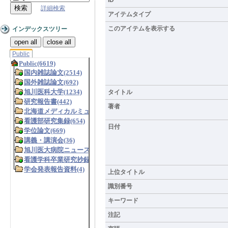
詳細検索
アイテムタイプ
このアイテムを表示する
インデックスツリー
open all
close all
Public
タイトル
著者
日付
上位タイトル
識別番号
キーワード
注記