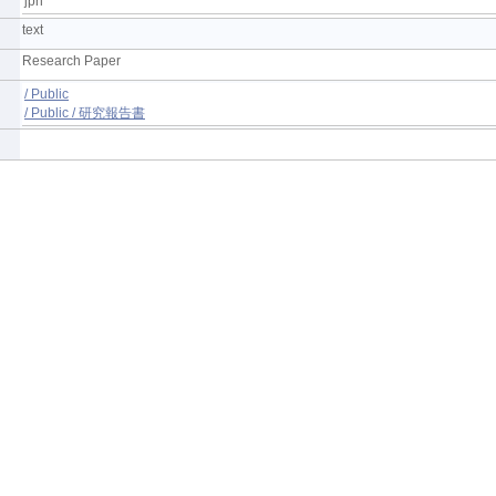
jpn
text
Research Paper
/ Public
/ Public / 研究報告書