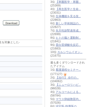
3位
【寒圏医学・寒圏...
(25369)
4位
【再生医学と生命...
(23031)
5位
生体機能を見る技...
(22863)
6位
新しい学術雑誌の...
(22827)
7位
先天性副腎過形成...
(22699)
8位
ヒトの脳と運動制...
(21841)
学生を対象とした-
9位
蛋白質燐酸化反応...
(21683)
10位
カルシウムイオン...
(21675)
最も多くダウンロードされ
たアイテム
1位
看護過程セミナー...
(177127)
2位
【歩行】 歩行の...
(104062)
3位
【ニューロリハビ...
(96028)
4位
アルコールによる...
(58784)
5位
マウス卵細胞質内...
(57026)
6位
認定医-指導医の...