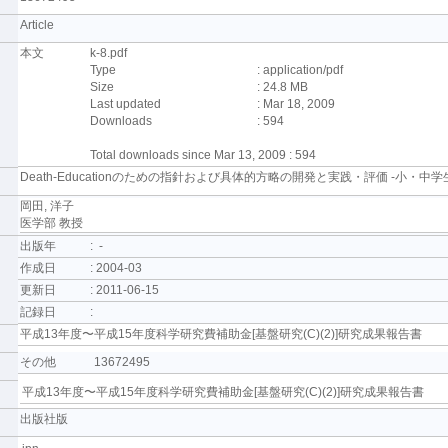
Article
本文
k-8.pdf
Type
: application/pdf
Size
: 24.8 MB
Last updated
: Mar 18, 2009
Downloads
: 594
Total downloads since Mar 13, 2009 : 594
Death-Educationのための指針および具体的方略の開発と実践・評価 -小・中
岡田, 洋子
医学部 教授
出版年
: -
作成日
: 2004-03
更新日
: 2011-06-15
記録日
:
平成13年度〜平成15年度科学研究費補助金[基盤研究(C)(2)]研究成果報告書
その他
13672495
平成13年度〜平成15年度科学研究費補助金[基盤研究(C)(2)]研究成果報告書
出版社版