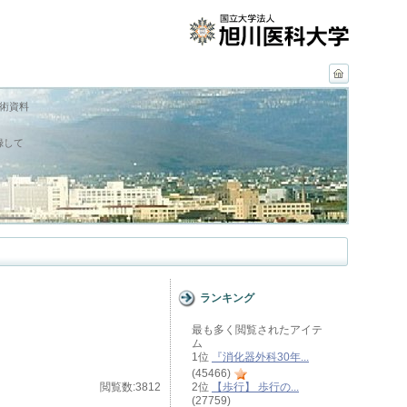
学術資料
録して
ランキング
最も多く閲覧されたアイテ
ム
1位
『消化器外科30年...
(45466)
閲覧数:3812
2位
【歩行】 歩行の...
(27759)