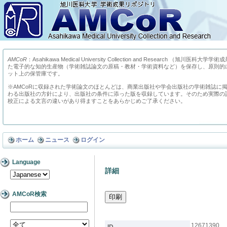
AMCoR
：Asahikawa Medical University Collection and Research （
た電子的な知的生産物（学術雑誌論文の原稿・教材・学術資料など）を保存し、原則的
ット上の保管庫です。
※AMCoRに収録された学術論文のほとんどは、商業出版社や学会出版社の学術雑誌に
わる出版社の方針により、出版社の条件に添った版を収録しています。そのため実際の
校正による文言の違いがあり得ますことをあらかじめご了承ください。
ホーム
ニュース
ログイン
Language
詳細
AMCoR検索
12671390
ID