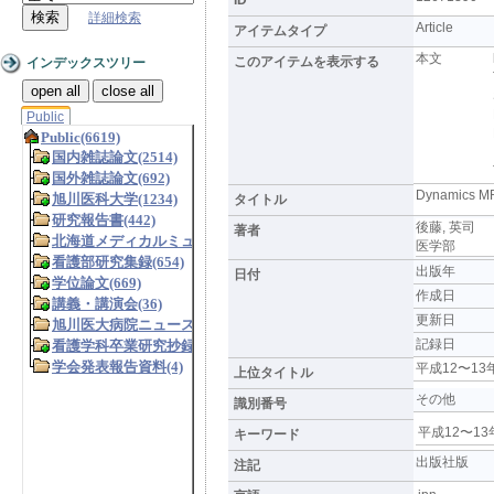
詳細検索
Article
アイテムタイプ
本文
このアイテムを表示する
インデックスツリー
open all
close all
Public
Dynamic
タイトル
後藤, 英司
著者
医学部
出版年
日付
作成日
更新日
記録日
平成12〜1
上位タイトル
その他
識別番号
平成12〜1
キーワード
出版社版
注記