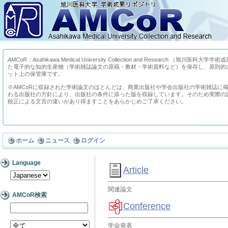
AMCoR
：Asahikawa Medical University Collection and Research （
た電子的な知的生産物（学術雑誌論文の原稿・教材・学術資料など）を保存し、原則的
ット上の保管庫です。
※AMCoRに収録された学術論文のほとんどは、商業出版社や学会出版社の学術雑誌に
わる出版社の方針により、出版社の条件に添った版を収録しています。そのため実際の
校正による文言の違いがあり得ますことをあらかじめご了承ください。
ホーム
ニュース
ログイン
Language
Article
関連論文
AMCoR検索
Conference
学会発表