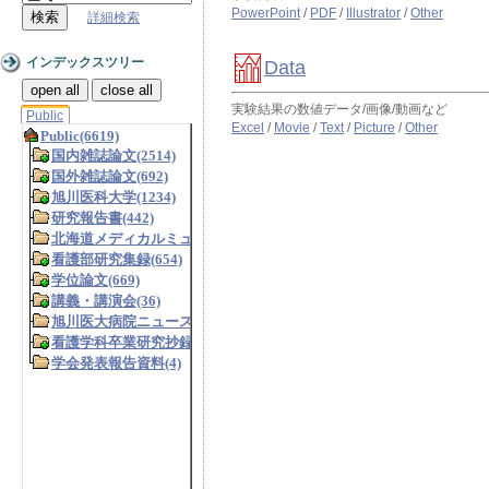
PowerPoint
/
PDF
/
Illustrator
/
Other
詳細検索
インデックスツリー
Data
open all
close all
実験結果の数値データ/画像/動画など
Public
Excel
/
Movie
/
Text
/
Picture
/
Other