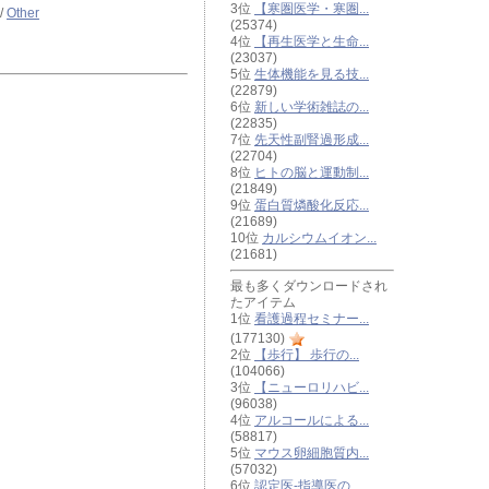
3位
【寒圏医学・寒圏...
/
Other
(25374)
4位
【再生医学と生命...
(23037)
5位
生体機能を見る技...
(22879)
6位
新しい学術雑誌の...
(22835)
7位
先天性副腎過形成...
(22704)
8位
ヒトの脳と運動制...
(21849)
9位
蛋白質燐酸化反応...
(21689)
10位
カルシウムイオン...
(21681)
最も多くダウンロードされ
たアイテム
1位
看護過程セミナー...
(177130)
2位
【歩行】 歩行の...
(104066)
3位
【ニューロリハビ...
(96038)
4位
アルコールによる...
(58817)
5位
マウス卵細胞質内...
(57032)
6位
認定医-指導医の...