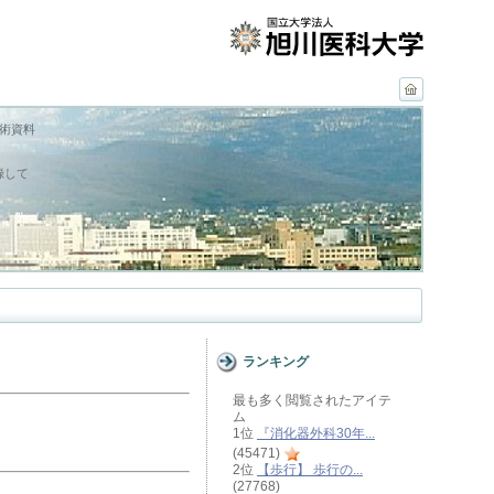
学術資料
録して
ランキング
最も多く閲覧されたアイテ
ム
1位
『消化器外科30年...
(45471)
2位
【歩行】 歩行の...
(27768)