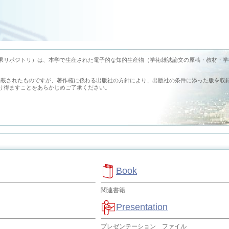
earch （旭川医科大学学術成果リポジトリ）は、本学で生産された電子的な知的生産物（学術雑誌論文の原稿・教材・
掲載されたものですが、著作権に係わる出版社の方針により、出版社の条件に添った版を収
り得ますことをあらかじめご了承ください。
Book
関連書籍
Presentation
プレゼンテーション ファイル