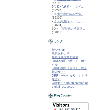
(46189)
7位
DNA解析と「アイ...
(42294)
8位
進行期にある大腸...
(35306)
9位
蒸気温熱シートと...
(34601)
10位
【新時代の糖尿病...
(32813)
リンク
新AMCoR
旭川医科大学
旭川医科大学図書館
JuNii+機関リポジトリポー
タル
JAIRO機関リポジトリ統合
検索サイト
DRF（デジタルリポジトリ
連合）
OAIster : a union catalog of
digital resources
Flag Counter