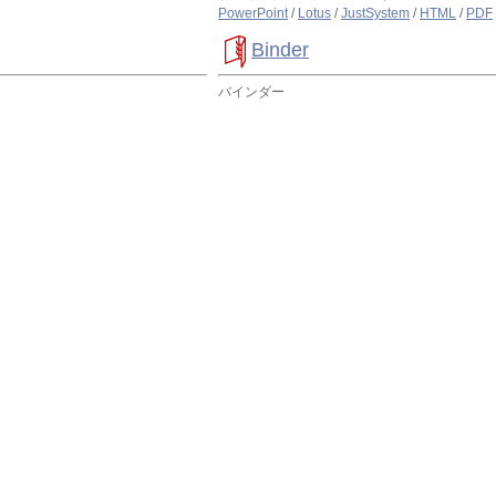
PowerPoint
/
Lotus
/
JustSystem
/
HTML
/
PDF
Binder
バインダー