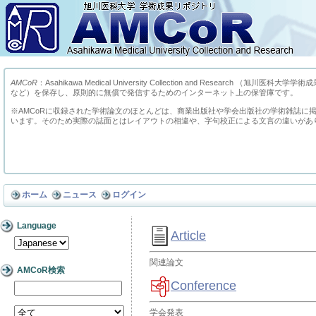
AMCoR
：Asahikawa Medical University Collection and Res
など）を保存し、原則的に無償で発信するためのインターネット上の保管庫です。
※AMCoRに収録された学術論文のほとんどは、商業出版社や学会出版社の学術雑誌に
います。そのため実際の誌面とはレイアウトの相違や、字句校正による文言の違いがあ
ホーム
ニュース
ログイン
Language
Article
関連論文
AMCoR検索
Conference
学会発表