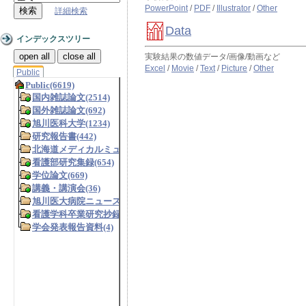
PowerPoint
/
PDF
/
Illustrator
/
Other
詳細検索
Data
インデックスツリー
open all
close all
実験結果の数値データ/画像/動画など
Excel
/
Movie
/
Text
/
Picture
/
Other
Public