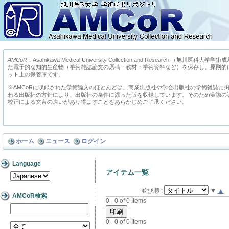
AMCoR
：Asahikawa Medical University Collection and Research （
た電子的な知的生産物（学術雑誌論文の原稿・教材・学術資料など）を保存し、原則的
ット上の保管庫です。
※AMCoRに収録された学術論文のほとんどは、商業出版社や学会出版社の学術雑誌に
わる出版社の方針により、出版社の条件に添った版を収録しています。そのため実際の
校正による文言の違いがあり得ますことをあらかじめご了承ください。
ホーム
ニュース
ログイン
Language
アイテム一覧
並び順 :
▼
▲
AMCoR検索
0 - 0 of 0 Items
0 - 0 of 0 Items