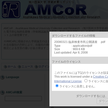
AMCoR
：Asahikawa Medical University Collection and Research （
た電子的な知的生産物（学術雑誌論文の原稿・教材・学術資料など）を保存し、原則的
ット上の保管庫です。
ダウンロードするファイルの情報
※AMCoRに収録された学術論文のほとんどは、商業出版社や学会出版社の学術雑誌に
20080321 臨床検査市民公開講座 .pdf
わる出版社の方針により、出版社の条件に添った版を収録しています。そのため実際の
Type
: application/pdf
校正による文言の違いがあり得ますことをあらかじめご了承ください。
Size
: 969.6 KB
Last updated
: Apr 8, 2008
ファイルのライセンス
ホーム
ニュース
ログイン
このファイルには下記のライセンスが設
This work is licensed under a
Creative C
Language
詳細
International License
.
ライセンスに
ライセンスに合意しません。
AMCoR検索
ダウンロードするには、
ID