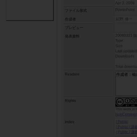
Apr 3, 2008
PowerPoint
ファイル形式
紀野, 修一
作成者
プレビュー
20080321
発表資料
Type
Size
Last updated
Downloads
Total downlo
Readme
Rights
This work is
NonCommercia
/ Public
Index
/ Public 
/ Public