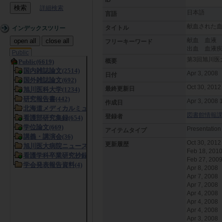
詳細検索
日本語
言語
献血された
タイトル
インデックスツリー
献血 血液
open all
close all
フリーキーワード
出血 血液
Public
第3回旭川医
概要
Apr 3, 2008
日付
Oct 30, 2012
最終更新日
Apr 3, 2008 
作成日
図書館情報課 (L
登録者
Presentation
アイテムタイプ
Oct 30, 201
更新履歴
Feb 18, 201
Feb 27, 200
Apr 8, 2008
Apr 7, 2008
Apr 7, 2008
Apr 4, 2008
Apr 4, 2008
Apr 4, 2008
Apr 3, 2008