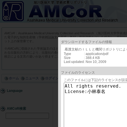
AMCoR
：Asahikawa Medical University Collection and Research （
た電子的な知的生産物（学術雑誌論文の原稿・教材・学術資料など）を保存し、原則的
ット上の保管庫です。
ダウンロードするファイルの情報
※AMCoRに収録された学術論文のほとんどは、商業出版社や学会出版社の学術雑誌に
.看護文献のＩＬＬと機関リポジトリによる
わる出版社の方針により、出版社の条件に添った版を収録しています。そのため実際の
Type
: application/pdf
校正による文言の違いがあり得ますことをあらかじめご了承ください。
Size
: 388.4 KB
Last updated
: Nov 10, 2009
ファイルのライセンス
ホーム
ニュース
ログイン
このファイルには下記のライセンスが設
Language
詳細
AMCoR検索
ID