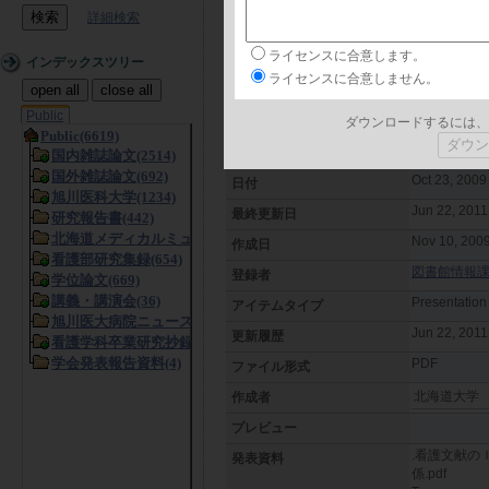
詳細検索
日本語
言語
ライセンスに合意します。
看護文献のI
タイトル
インデックスツリー
ライセンスに合意しません。
看護文献 I
open all
close all
フリーキーワード
Public
平成21年度
ダウンロードするには、
概要
事例報告１
発表者：北
Oct 23, 2009
日付
Jun 22, 2011
最終更新日
Nov 10, 2009
作成日
図書館情報課 (L
登録者
Presentation
アイテムタイプ
Jun 22, 201
更新履歴
PDF
ファイル形式
北海道大学
作成者
プレビュー
.看護文献の
発表資料
係.pdf