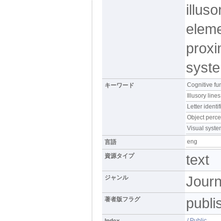
illuso
eleme
proxi
syste
Cognitive fu
キーワード
Illusory lines
Letter identif
Object perce
Visual syst
eng
言語
text
資源タイプ
Journ
ジャンル
publi
著者版フラグ
/ Public
Index