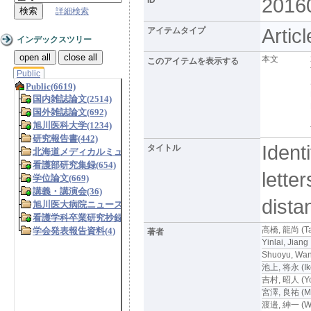
2016
詳細検索
Articl
アイテムタイプ
インデックスツリー
open all
close all
本文
このアイテムを表示する
Public
Ident
タイトル
lette
dista
高橋, 龍尚 (Tak
著者
Yinlai, Jiang
Shuoyu, Wa
池上, 将永 (Ik
吉村, 昭人 (Yos
宮澤, 良祐 (Mi
渡邉, 紳一 (Wat