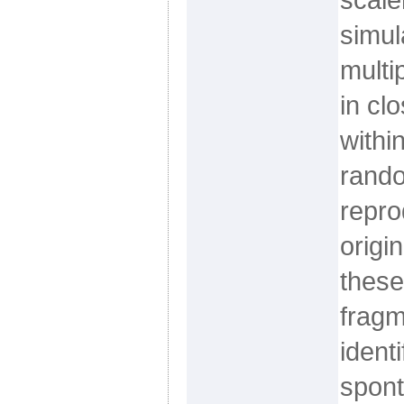
simul
multi
in cl
withi
rando
repro
origin
these
fragm
identi
spont