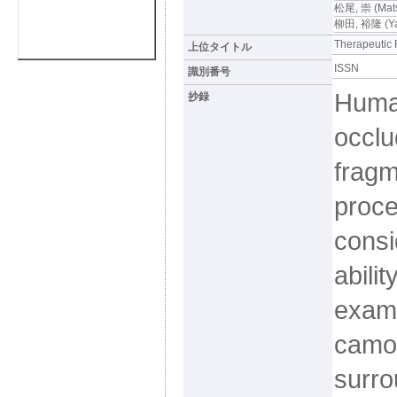
松尾, 崇 (Mats
柳田, 裕隆 (Yan
Therapeutic 
上位タイトル
ISSN
識別番号
Human
抄録
occlu
fragm
proce
cons
abilit
examp
camou
surro