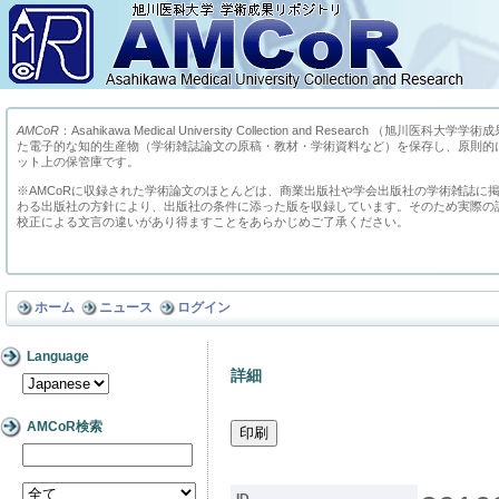
AMCoR
：Asahikawa Medical University Collection and Research （
た電子的な知的生産物（学術雑誌論文の原稿・教材・学術資料など）を保存し、原則的
ット上の保管庫です。
※AMCoRに収録された学術論文のほとんどは、商業出版社や学会出版社の学術雑誌に
わる出版社の方針により、出版社の条件に添った版を収録しています。そのため実際の
校正による文言の違いがあり得ますことをあらかじめご了承ください。
ホーム
ニュース
ログイン
Language
詳細
AMCoR検索
ID