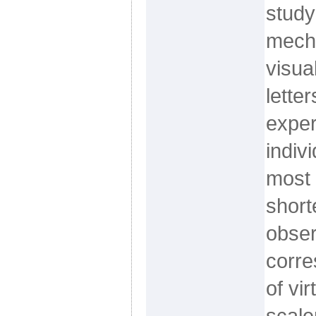
study
mecha
visua
lette
exper
indiv
most 
short
obser
corre
of vir
scale