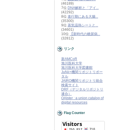
(46189)
7位
DNA解析と「アイ...
(42292)
8位
進行期にある大腸...
(35300)
9位
蒸気温熱シートと...
(34601)
10位
【新時代の糖尿病...
(32812)
リンク
新AMCoR
旭川医科大学
旭川医科大学図書館
JuNii+機関リポジトリポー
タル
JAIRO機関リポジトリ統合
検索サイト
DRF（デジタルリポジトリ
連合）
OAIster : a union catalog of
digital resources
Flag Counter