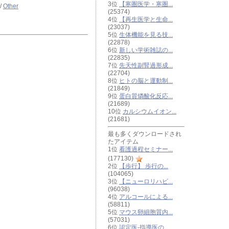
3位
【寒圏医学・寒圏...
/
Other
(25374)
4位
【再生医学と生命...
(23037)
5位
生体機能を見る技...
(22878)
6位
新しい学術雑誌の...
(22835)
7位
先天性副腎過形成...
(22704)
8位
ヒトの脳と運動制...
(21849)
9位
蛋白質燐酸化反応...
(21689)
10位
カルシウムイオン...
(21681)
最も多くダウンロードされ
たアイテム
1位
看護過程セミナー...
(177130)
2位
【歩行】 歩行の...
(104065)
3位
【ニューロリハビ...
(96038)
4位
アルコールによる...
(58811)
5位
マウス卵細胞質内...
(57031)
6位
認定医-指導医の...