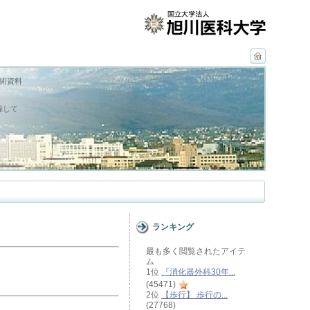
学術資料
録して
ランキング
最も多く閲覧されたアイテ
ム
1位
『消化器外科30年...
(45471)
2位
【歩行】 歩行の...
(27768)