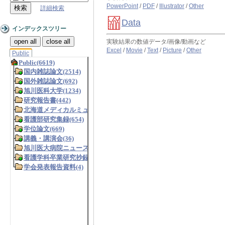
PowerPoint
/
PDF
/
Illustrator
/
Other
詳細検索
Data
インデックスツリー
open all
close all
実験結果の数値データ/画像/動画など
Excel
/
Movie
/
Text
/
Picture
/
Other
Public