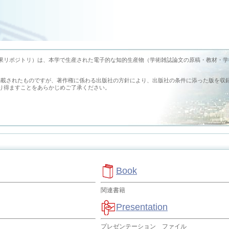
earch （旭川医科大学学術成果リポジトリ）は、本学で生産された電子的な知的生産物（学術雑誌論文の原稿・教材・
掲載されたものですが、著作権に係わる出版社の方針により、出版社の条件に添った版を収
り得ますことをあらかじめご了承ください。
Book
関連書籍
Presentation
プレゼンテーション ファイル