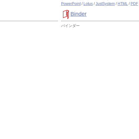
PowerPoint
/
Lotus
/
JustSystem
/
HTML
/
PDF
Binder
バインダー