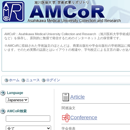
AMCoR
：Asahikawa Medical University Collection and Res
など）を保存し、原則的に無償で発信するためのインターネット上の保管庫です。
※AMCoRに収録された学術論文のほとんどは、商業出版社や学会出版社の学術雑誌に
います。そのため実際の誌面とはレイアウトの相違や、字句校正による文言の違いがあ
ホーム
ニュース
ログイン
Language
Article
関連論文
AMCoR検索
Conference
学会発表