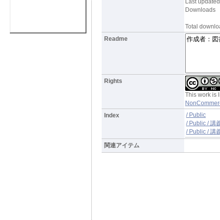
Last updated
Downloads
Total downlo
Readme
Rights
This work is
NonCommercia
/ Public
Index
/ Public 
/ Public 
関連アイテム