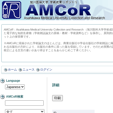
AMCoR
：Asahikawa Medical University Collection and Research （
た電子的な知的生産物（学術雑誌論文の原稿・教材・学術資料など）を保存し、原則的
ット上の保管庫です。
※AMCoRに収録された学術論文のほとんどは、商業出版社や学会出版社の学術雑誌に
わる出版社の方針により、出版社の条件に添った版を収録しています。そのため実際の
校正による文言の違いがあり得ますことをあらかじめご了承ください。
ホーム
ニュース
ログイン
Language
詳細
AMCoR検索
ID