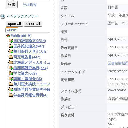
詳細検索
日本語
言語
平成20年度
タイトル
インデックスツリー
医中誌 ME
open all
close all
フリーキーワード
Public
概要
Apr 3, 2008
日付
Feb 17, 2010
最終更新日
Apr 3, 2008 
作成日
図書館情報課 (L
登録者
Presentation
アイテムタイプ
Feb 17, 201
更新履歴
Feb 27, 200
PowerPoint
ファイル形式
図書館情報
作成者
プレビュー
H20大学院
発表資料
Type
Size