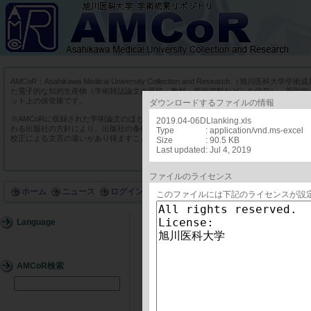
AMCoR
：Asahikawa Medical University Collection and Research （
た電子的な知的生産物（学術雑誌論文の原稿・教材・学術資料など）を保存し、原則的
ット上の保管庫です。
ダウンロードするファイルの情報
※AMCoRに収録された学術論文のほとんどは、商業出版社や学会出版社の学術雑誌に
2019.04-06DLlanking.xls
わる出版社の方針により、出版社の条件に添った版を収録しています。そのため実際の
Type
: application/vnd.ms-excel
校正による文言の違いがあり得ますことをあらかじめご了承ください。
Size
: 90.5 KB
Last updated
: Jul 4, 2019
ファイルのライセンス
ホーム
ニュース
ログイン
このファイルには下記のライセンスが設
Language
詳細
AMCoR検索
ID