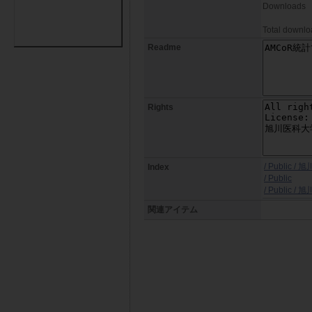
Downloads
Total downloa
Readme
Rights
/ Public 
Index
/ Public
/ Public 
関連アイテム