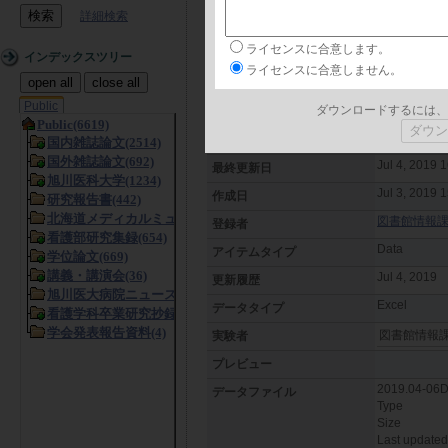
詳細検索
日本語
言語
ライセンスに合意します。
2019年4
タイトル
インデックスツリー
ライセンスに合意しません。
open all
close all
フリーキーワード
Public
ダウンロードするには、
概要
Jul 3, 2019
日付
Jul 4, 2019 
最終更新日
Jul 3, 2019 
作成日
図書館情報課 (L
登録者
Data
アイテムタイプ
Jul 4, 2019
更新履歴
Excel
データタイプ
図書館情報
実験者
プレビュー
2019.04-06D
データファイル
Type
Size
Last updated