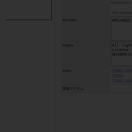
Downloads
Total downlo
Readme
Rights
/ Public 
Index
/ Public
/ Public 
関連アイテム