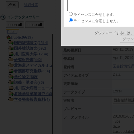
詳細検索
日本語
言語
ライセンスに合意します。
2019年1
タイトル
インデックスツリー
ライセンスに合意しません。
open all
close all
フリーキーワード
Public
ダウンロードするには、
概要
Apr 11, 2019
日付
Apr 11, 2019
最終更新日
Apr 11, 2019
作成日
図書館情報課 (L
登録者
Data
アイテムタイプ
更新履歴
Excel
データタイプ
図書館情報
実験者
プレビュー
2019.01-03D
データファイル
Type
Size
Last updated