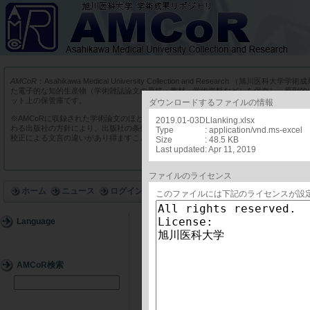
AMCoR
：Asahikawa Medical University Collection and Research （
た電子的な知的生産物（学術雑誌論文の原稿・教材・学術資料など）を保存し、原則的
ット上の保管庫です。
ダウンロードするファイルの情報
※AMCoRに収録された学術論文のほとんどは、商業出版社や学会出版社の学術雑誌に
2019.01-03DLlanking.xlsx
わる出版社の方針により、出版社の条件に添った版を収録しています。そのため実際の
Type
: application/vnd.ms-excel
校正による文言の違いがあり得ますことをあらかじめご了承ください。
Size
: 48.5 KB
Last updated
: Apr 11, 2019
ファイルのライセンス
ホーム
ニュース
ログイン
このファイルには下記のライセンスが設
Language
詳細
AMCoR検索
ID