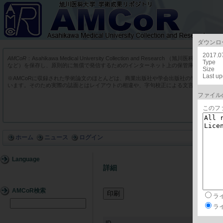
ダウンロ
2017.07
AMCoR
：Asahikawa Medical University Collection and Res
Type
など）を保存し、原則的に無償で発信するためのインターネット上の保管庫です。
Size
Last u
※AMCoRに収録された学術論文のほとんどは、商業出版社や学会出版社の学術雑誌に
います。そのため実際の誌面とはレイアウトの相違や、字句校正による文言の違いがあ
ファイル
このフ
ホーム
ニュース
ログイン
Language
詳細
AMCoR検索
ラ
ラ
ID