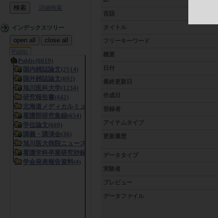
詳細検索
言語
タイトル
インデックスツリー
open all
close all
フリーキーワード
Public
概要
日付
最終更新日
作成日
登録者
アイテムタイプ
更新履歴
データタイプ
実験者
プレビュー
データファイル