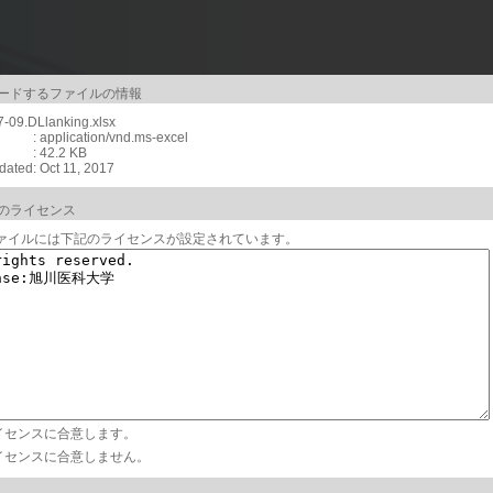
ードするファイルの情報
-09.DLlanking.xlsx
earch （旭川医科大学学術成果リポジトリ）は、本学で生産された電子的な知的生産物（学術雑誌論文の原稿・教材・
: application/vnd.ms-excel
: 42.2 KB
pdated
: Oct 11, 2017
掲載されたものですが、著作権に係わる出版社の方針により、出版社の条件に添った版を収
り得ますことをあらかじめご了承ください。
のライセンス
ァイルには下記のライセンスが設定されています。
イセンスに合意します。
イセンスに合意しません。