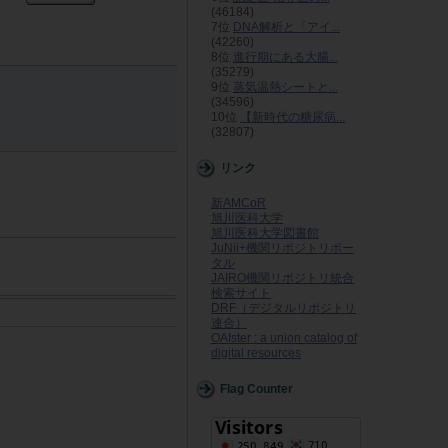
(46184)
7位
DNA解析と「アイ...
(42260)
8位
進行期にある大腸...
(35279)
9位
蒸気温熱シートと...
(34596)
10位
【新時代の糖尿病...
(32807)
リンク
新AMCoR
旭川医科大学
旭川医科大学図書館
JuNii+機関リポジトリポー
タル
JAIRO機関リポジトリ統合
検索サイト
DRF（デジタルリポジトリ
連合）
OAIster : a union catalog of
digital resources
Flag Counter