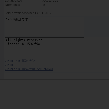
Last updated
: Oct 11, 2017
Downloads
: 5
Total downloads since Oct 11, 2017 : 5
/ Public / 旭川医科大学
/ Public
/ Public / 旭川医科大学 / AMCoR統計