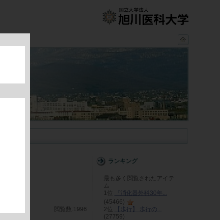
学術資料
録して
ランキング
最も多く閲覧されたアイテ
ム
1位
『消化器外科30年...
(45466)
閲覧数:1996
2位
【歩行】 歩行の...
(27759)