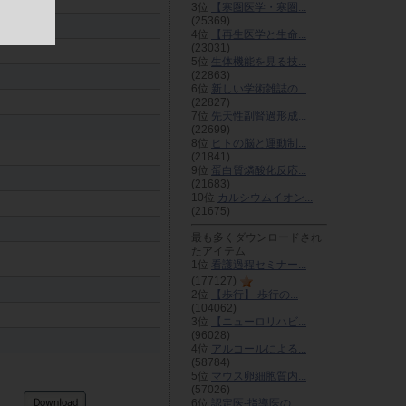
3位
【寒圏医学・寒圏...
(25369)
4位
【再生医学と生命...
(23031)
5位
生体機能を見る技...
(22863)
6位
新しい学術雑誌の...
(22827)
7位
先天性副腎過形成...
(22699)
8位
ヒトの脳と運動制...
(21841)
9位
蛋白質燐酸化反応...
(21683)
10位
カルシウムイオン...
(21675)
最も多くダウンロードされ
たアイテム
1位
看護過程セミナー...
(177127)
2位
【歩行】 歩行の...
(104062)
3位
【ニューロリハビ...
(96028)
4位
アルコールによる...
(58784)
5位
マウス卵細胞質内...
(57026)
6位
認定医-指導医の...