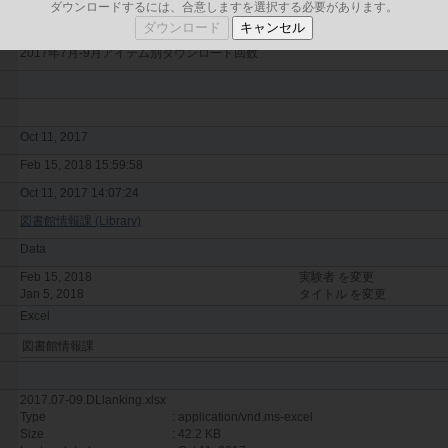
ダウンロードするには、合意しますを選択する必要があります。
日本語
2017年7月-9月アイテム別ダウンロード回数
Oct 11, 2017
Feb 15, 2018 15:59:58
Oct 11, 2017 14:07:24
図書館情報課 (Library)
Data
Feb 15, 2018
実験者 を変更
Jan 5, 2018
タイトル を変更
Excel
図書館情報課
2017.07-09.DLlanking.xlsx
Type
: application/vnd.ms-excel
Size
: 42.2 KB