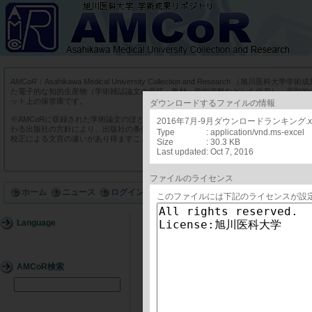
AMCoR
：Asahikawa Medical University Collection and Research （
た電子的な知的生産物（学術雑誌論文の原稿・教材・学術資料など）を保存し、原則的
ット上の保管庫です。
ダウンロードするファイルの情報
※AMCoRに収録された学術論文のほとんどは、商業出版社や学会出版社の学術雑誌に
2016年7月-9月ダウンロードランキング.xl
わる出版社の方針により、出版社の条件に添った版を収録しています。そのため実際の
Type
: application/vnd.ms-excel
校正による文言の違いがあり得ますことをあらかじめご了承ください。
Size
: 30.3 KB
Last updated
: Oct 7, 2016
ファイルのライセンス
ホーム
ニュース
ログイン
このファイルには下記のライセンスが設
Language
詳細
AMCoR検索
ID