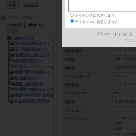
詳細検索
日本語
言語
ライセンスに合意します。
2016年7
タイトル
インデックスツリー
ライセンスに合意しません。
open all
close all
フリーキーワード
Public
ダウンロードするには、
概要
Oct 7, 2016
日付
Feb 15, 2018
最終更新日
Oct 7, 2016 
作成日
図書館情報課 (L
登録者
Data
アイテムタイプ
Feb 15, 201
更新履歴
Excel
データタイプ
図書館情報
実験者
プレビュー
2016年7月
データファイル
Type
Size
Last updated