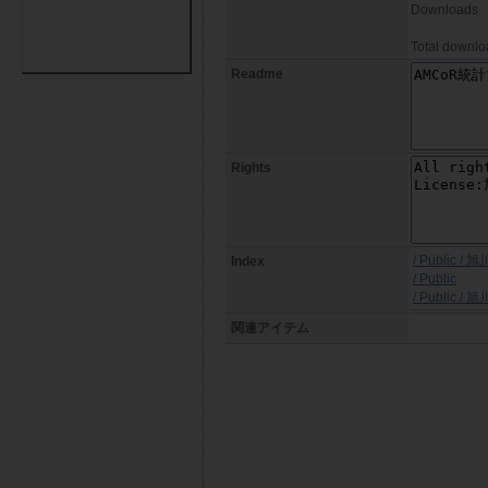
Downloads
Total downloa
Readme
Rights
/ Public 
Index
/ Public
/ Public 
関連アイテム