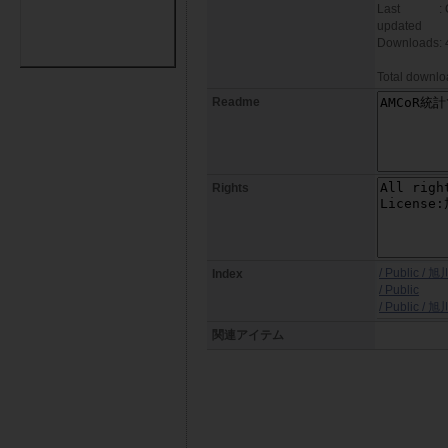
Last
:
updated
Downloads
: 
Total downloa
Readme
Rights
/ Public 
Index
/ Public
/ Public 
関連アイテム