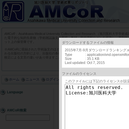
AMCoR
：Asahikawa Medical University Collection and Research （
た電子的な知的生産物（学術雑誌論文の原稿・教材・学術資料など）を保存し、原則的
ット上の保管庫です。
ダウンロードするファイルの情報
※AMCoRに収録された学術論文のほとんどは、商業出版社や学会出版社の学術雑誌に
2015年7月-9月ダウンロードランキング.xl
わる出版社の方針により、出版社の条件に添った版を収録しています。そのため実際の
Type
: application/vnd.openxmlf
校正による文言の違いがあり得ますことをあらかじめご了承ください。
Size
: 35.1 KB
Last updated
: Oct 7, 2015
ファイルのライセンス
ホーム
ニュース
ログイン
このファイルには下記のライセンスが設
Language
詳細
AMCoR検索
ID