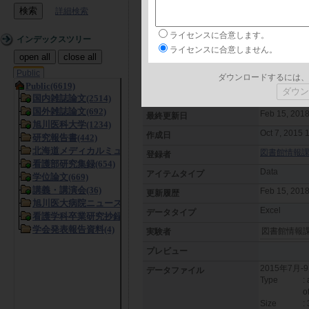
詳細検索
日本語
言語
ライセンスに合意します。
2015年7
タイトル
インデックスツリー
ライセンスに合意しません。
open all
close all
フリーキーワード
Public
ダウンロードするには、
概要
Oct 7, 2015
日付
Feb 15, 2018
最終更新日
Oct 7, 2015 
作成日
図書館情報課 (L
登録者
Data
アイテムタイプ
Feb 15, 201
更新履歴
Excel
データタイプ
図書館情報
実験者
プレビュー
2015年7月
データファイル
Type
:
o
Size
: