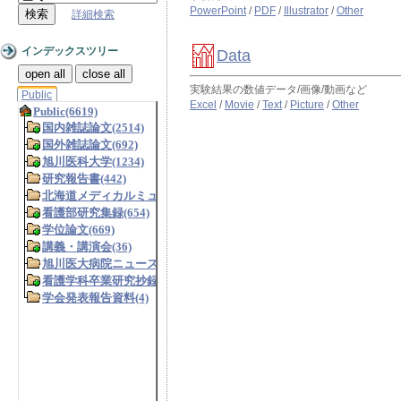
PowerPoint
/
PDF
/
Illustrator
/
Other
詳細検索
インデックスツリー
Data
open all
close all
実験結果の数値データ/画像/動画など
Public
Excel
/
Movie
/
Text
/
Picture
/
Other