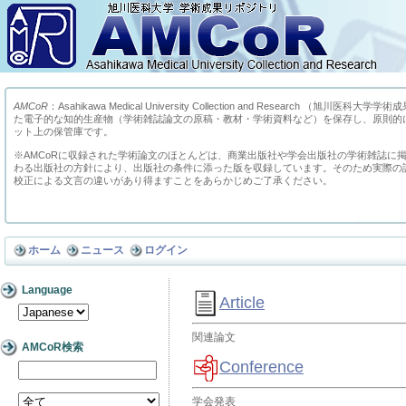
AMCoR
：Asahikawa Medical University Collection and Research （
た電子的な知的生産物（学術雑誌論文の原稿・教材・学術資料など）を保存し、原則的
ット上の保管庫です。
※AMCoRに収録された学術論文のほとんどは、商業出版社や学会出版社の学術雑誌に
わる出版社の方針により、出版社の条件に添った版を収録しています。そのため実際の
校正による文言の違いがあり得ますことをあらかじめご了承ください。
ホーム
ニュース
ログイン
Language
Article
関連論文
AMCoR検索
Conference
学会発表