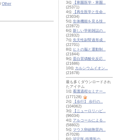
3位
【寒圏医学・寒圏...
/
Other
(25371)
4位
【再生医学と生命...
(23034)
5位
生体機能を見る技...
(22872)
6位
新しい学術雑誌の...
(22832)
7位
先天性副腎過形成...
(22701)
8位
ヒトの脳と運動制...
(21844)
9位
蛋白質燐酸化反応...
(21686)
10位
カルシウムイオン...
(21678)
最も多くダウンロードされ
たアイテム
1位
看護過程セミナー...
(177128)
2位
【歩行】 歩行の...
(104062)
3位
【ニューロリハビ...
(96034)
4位
アルコールによる...
(58802)
5位
マウス卵細胞質内...
(57028)
6位
認定医-指導医の...