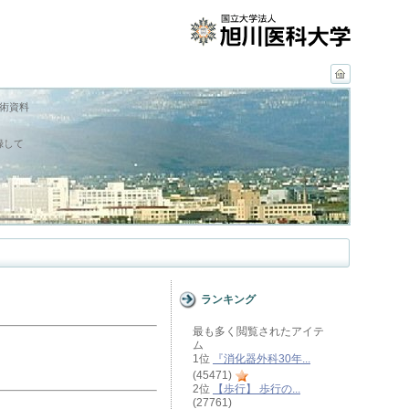
学術資料
録して
ランキング
最も多く閲覧されたアイテ
ム
1位
『消化器外科30年...
(45471)
2位
【歩行】 歩行の...
(27761)