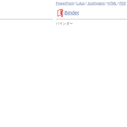
PowerPoint
/
Lotus
/
JustSystem
/
HTML
/
PDF
Binder
バインダー