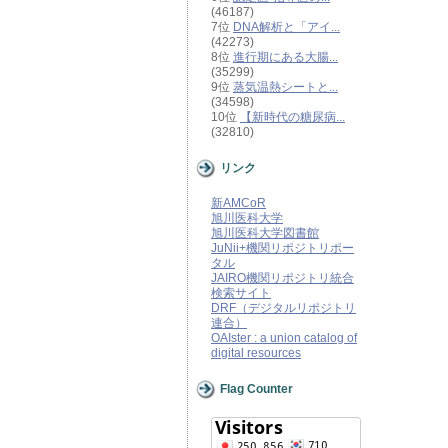
(46187)
7位
DNA解析と「アイ...
(42273)
8位
進行期にある大腸...
(35299)
9位
蒸気温熱シートと...
(34598)
10位
【新時代の糖尿病...
(32810)
リンク
新AMCoR
旭川医科大学
旭川医科大学図書館
JuNii+機関リポジトリポー
タル
JAIRO機関リポジトリ統合
検索サイト
DRF（デジタルリポジトリ
連合）
OAIster : a union catalog of
digital resources
Flag Counter