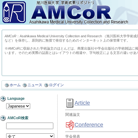
AMCoR
：Asahikawa Medical University Collection and Res
など）を保存し、原則的に無償で発信するためのインターネット上の保管庫です。
※AMCoRに収録された学術論文のほとんどは、商業出版社や学会出版社の学術雑誌に
います。そのため実際の誌面とはレイアウトの相違や、字句校正による文言の違いがあ
ホーム
ニュース
ログイン
Language
Article
関連論文
AMCoR検索
Conference
学会発表