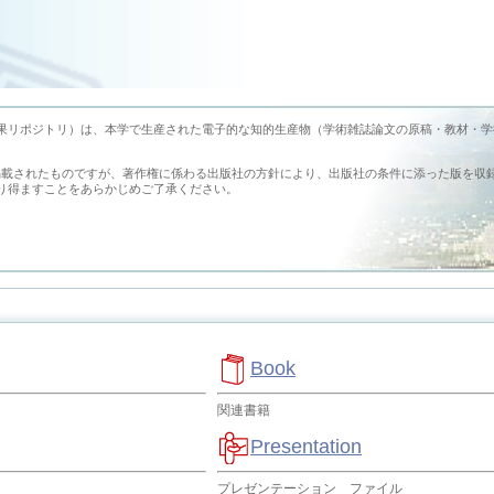
earch （旭川医科大学学術成果リポジトリ）は、本学で生産された電子的な知的生産物（学術雑誌論文の原稿・教材・
掲載されたものですが、著作権に係わる出版社の方針により、出版社の条件に添った版を収
り得ますことをあらかじめご了承ください。
Book
関連書籍
Presentation
プレゼンテーション ファイル