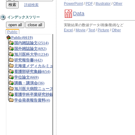
PowerPoint
/
PDF
/
Illustrator
/
Other
詳細検索
Data
インデックスツリー
open all
close all
実験結果の数値データ/画像/動画など
Excel
/
Movie
/
Text
/
Picture
/
Other
Public