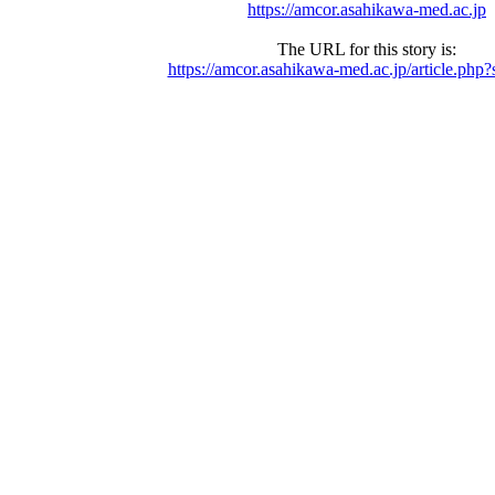
https://amcor.asahikawa-med.ac.jp
The URL for this story is:
https://amcor.asahikawa-med.ac.jp/article.php