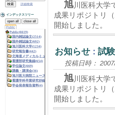
旭
川医科大学で
詳細検索
成果リポジトリ（
インデックスツリー
open all
close all
開始しました。
Public
お知らせ
:
試
投稿日時： 2007/2/
旭
川医科大学で
成果リポジトリ（
開始しました。