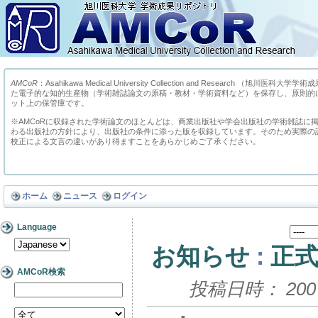
AMCoR
：Asahikawa Medical University Collection and Research （
た電子的な知的生産物（学術雑誌論文の原稿・教材・学術資料など）を保存し、原則的
ット上の保管庫です。
※AMCoRに収録された学術論文のほとんどは、商業出版社や学会出版社の学術雑誌に
わる出版社の方針により、出版社の条件に添った版を収録しています。そのため実際の
校正による文言の違いがあり得ますことをあらかじめご了承ください。
ホーム
ニュース
ログイン
Language
お知らせ
:
正
AMCoR検索
投稿日時： 2007/2