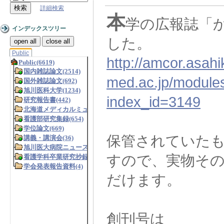
詳細検索
本
学の広報誌「
インデックスツリー
した。
open all
close all
Public
http://amcor.asah
med.ac.jp/modules
index_id=3149
保管されていた
すので、実物そ
だけます。
創刊号は