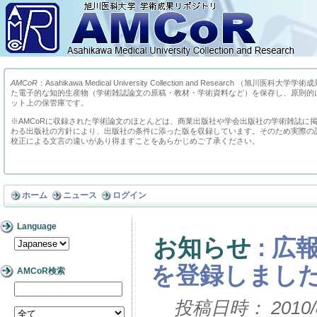
AMCoR
：Asahikawa Medical University Collection and Research （
た電子的な知的生産物（学術雑誌論文の原稿・教材・学術資料など）を保存し、原則的
ット上の保管庫です。
※AMCoRに収録された学術論文のほとんどは、商業出版社や学会出版社の学術雑誌に
わる出版社の方針により、出版社の条件に添った版を収録しています。そのため実際の
校正による文言の違いがあり得ますことをあらかじめご了承ください。
ホーム
ニュース
ログイン
Language
お知らせ
: 
を登録しまし
AMCoR検索
投稿日時： 2010/8/